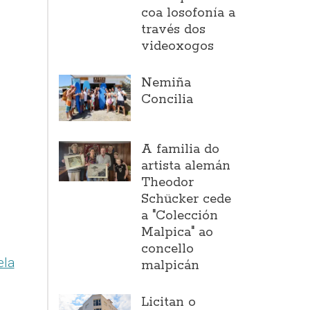
coa losofonía a
través dos
videoxogos
Nemiña
Concilia
A familia do
artista alemán
Theodor
Schücker cede
a "Colección
Malpica" ao
concello
ela
malpicán
Licitan o