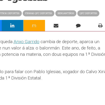
UTROS DEPORTES
FIRMAS QPC DEPORTES
BERGANTIÑOS
QPC DEPORTES
m
erqueda
Anxo Garrido
cambia de deporte, aparca un
nun valor á alza: o balonmán. Este ano, de feito, a
 potencia na materia, con dous equipos na 1ª Divisió
 para falar con Pablo Iglesias, xogador do Calvo Xiri
da 1ª División Estatal.