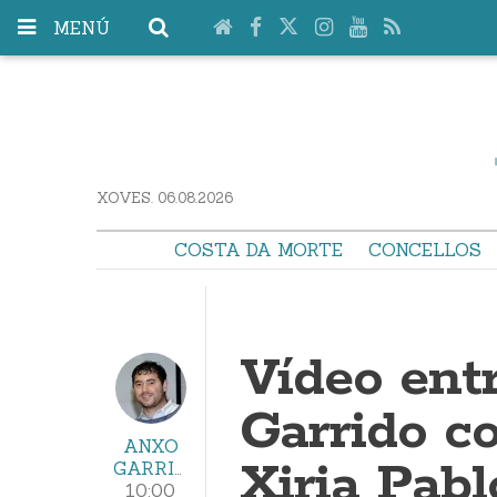
MENÚ
XOVES. 06.08.2026
COSTA DA MORTE
CONCELLOS
Vídeo ent
Garrido c
ANXO
Xiria Pabl
GARRIDO
10:00