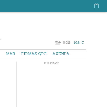
MOS
16.8 °C
S
MAR
FIRMAS QPC
AXENDA