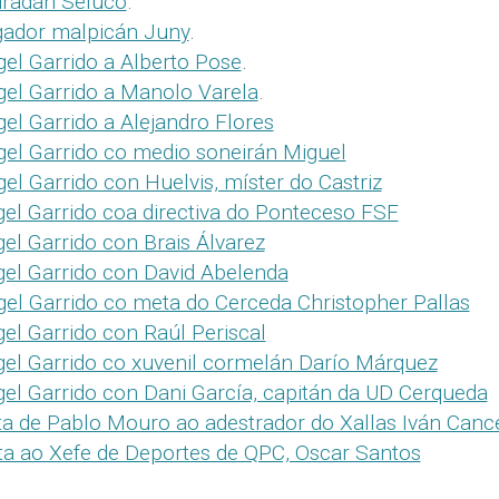
uradán Seluco
.
ogador malpicán Juny
.
gel Garrido a Alberto Pose
.
gel Garrido a Manolo Varela
.
gel Garrido a Alejandro Flores
gel Garrido co medio soneirán Miguel
el Garrido con Huelvis, míster do Castriz
gel Garrido coa directiva do Ponteceso FSF
gel Garrido con Brais Álvarez
gel Garrido con David Abelenda
gel Garrido co meta do Cerceda Christopher Pallas
gel Garrido con Raúl Periscal
gel Garrido co xuvenil cormelán Darío Márquez
gel Garrido con Dani García, capitán da UD Cerqueda
ta de Pablo Mouro ao adestrador do Xallas Iván Canc
sta ao Xefe de Deportes de QPC, Oscar Santos