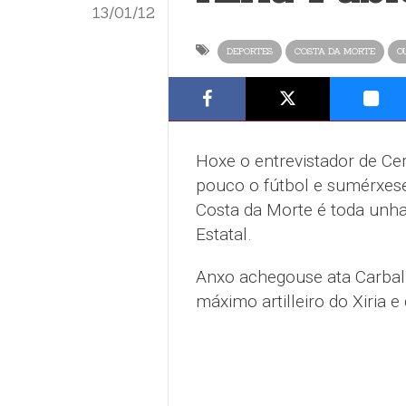
13/01/12
DEPORTES
COSTA DA MORTE
O
Hoxe o entrevistador de C
pouco o fútbol e sumérxese 
Costa da Morte é toda unha
Estatal.
Anxo achegouse ata Carballo
máximo artilleiro do Xiria e 