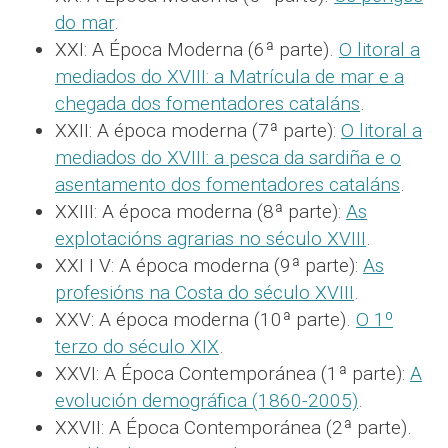
do mar
.
XXI: A Época Moderna (6ª parte).
O litoral a
mediados do XVIII: a Matrícula de mar e a
chegada dos fomentadores cataláns
.
XXII: A época moderna (7ª parte):
O litoral a
mediados do XVIII: a pesca da sardiña e o
asentamento dos fomentadores cataláns
.
XXIII: A época moderna (8ª parte):
As
explotacións agrarias no século XVIII
.
XXI I V: A época moderna (9ª parte):
As
profesións na Costa do século XVIII
.
XXV: A época moderna (10ª parte).
O 1º
terzo do século XIX
.
XXVI: A Época Contemporánea (1ª parte):
A
evolución demográfica (1860-2005)
.
XXVII: A Época Contemporánea (2ª parte).