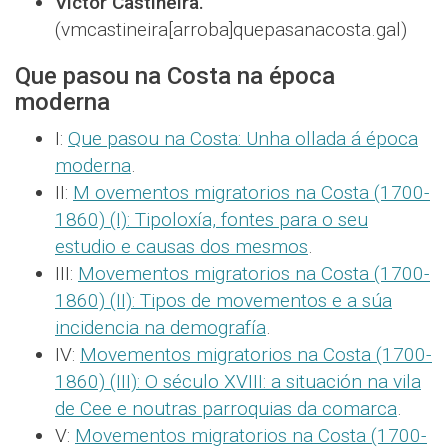
Víctor Castiñeira.
(vmcastineira[arroba]quepasanacosta.gal)
Que pasou na Costa na época
moderna
I:
Que pasou na Costa: Unha ollada á época
moderna
.
II:
M ovementos migratorios na Costa (1700-
1860) (I): Tipoloxía, fontes para o seu
estudio e causas dos mesmos
.
III:
Movementos migratorios na Costa (1700-
1860) (II): Tipos de movementos e a súa
incidencia na demografía
.
IV:
Movementos migratorios na Costa (1700-
1860) (III): O século XVIII: a situación na vila
de Cee e noutras parroquias da comarca
.
V:
Movementos migratorios na Costa (1700-