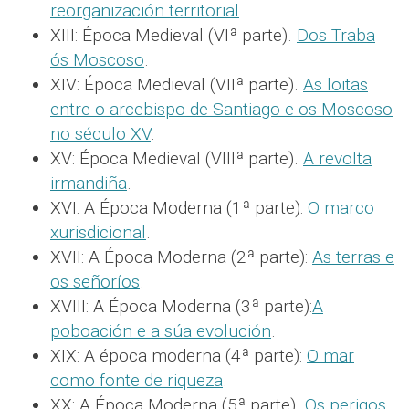
reorganización territorial
.
XIII: Época Medieval (VIª parte).
Dos Traba
ós Moscoso
.
XIV: Época Medieval (VIIª parte).
As loitas
entre o arcebispo de Santiago e os Moscoso
no século XV
.
XV: Época Medieval (VIIIª parte).
A revolta
irmandiña
.
XVI: A Época Moderna (1ª parte):
O marco
xurisdicional
.
XVII: A Época Moderna (2ª parte):
As terras e
os señoríos
.
XVIII: A Época Moderna (3ª parte):
A
poboación e a súa evolución
.
XIX: A época moderna (4ª parte):
O mar
como fonte de riqueza
.
XX: A Época Moderna (5ª parte).
Os perigos