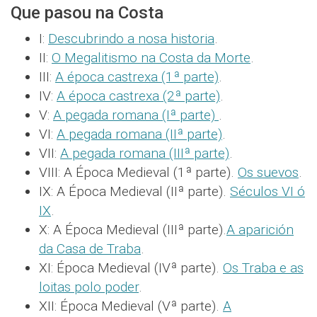
Que pasou na Costa
I:
Descubrindo a nosa historia
.
II:
O Megalitismo na Costa da Morte
.
III:
A época castrexa (1ª parte)
.
IV:
A época castrexa (2ª parte)
.
V:
A pegada romana (Iª parte)
.
VI:
A pegada romana (IIª parte)
.
VII:
A pegada romana (IIIª parte)
.
VIII: A Época Medieval (1ª parte).
Os suevos
.
IX: A Época Medieval (IIª parte).
Séculos VI ó
IX
.
X: A Época Medieval (IIIª parte).
A aparición
da Casa de Traba
.
XI: Época Medieval (IVª parte).
Os Traba e as
loitas polo poder
.
XII: Época Medieval (Vª parte).
A