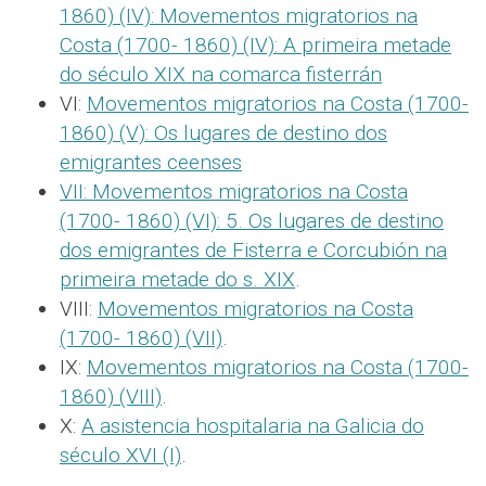
1860) (IV): Movementos migratorios na
Costa (1700- 1860) (IV): A primeira metade
do século XIX na comarca fisterrán
VI:
Movementos migratorios na Costa (1700-
1860) (V): Os lugares de destino dos
emigrantes ceenses
VII:
Movementos migratorios na Costa
(1700- 1860) (VI): 5. Os lugares de destino
dos emigrantes de Fisterra e Corcubión na
primeira metade do s. XIX
.
VIII:
Movementos migratorios na Costa
(1700- 1860) (VII)
.
IX:
Movementos migratorios na Costa (1700-
1860) (VIII)
.
X:
A asistencia hospitalaria na Galicia do
século XVI (I)
.