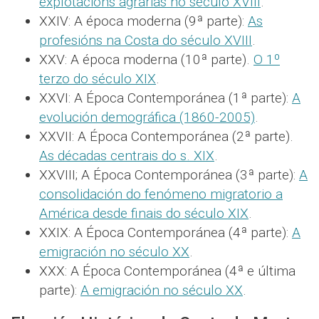
explotacións agrarias no século XVIII
.
XXIV: A época moderna (9ª parte):
As
profesións na Costa do século XVIII
.
XXV: A época moderna (10ª parte).
O 1º
terzo do século XIX
.
XXVI: A Época Contemporánea (1ª parte):
A
evolución demográfica (1860-2005)
.
XXVII: A Época Contemporánea (2ª parte).
As décadas centrais do s. XIX
.
XXVIII; A Época Contemporánea (3ª parte):
A
consolidación do fenómeno migratorio a
América desde finais do século XIX
.
XXIX: A Época Contemporánea (4ª parte):
A
emigración no século XX
.
XXX: A Época Contemporánea (4ª e última
parte):
A emigración no século XX
.