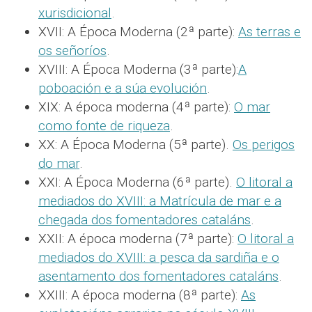
xurisdicional
.
XVII: A Época Moderna (2ª parte):
As terras e
os señoríos
.
XVIII: A Época Moderna (3ª parte):
A
poboación e a súa evolución
.
XIX: A época moderna (4ª parte):
O mar
como fonte de riqueza
.
XX: A Época Moderna (5ª parte).
Os perigos
do mar
.
XXI: A Época Moderna (6ª parte).
O litoral a
mediados do XVIII: a Matrícula de mar e a
chegada dos fomentadores cataláns
.
XXII: A época moderna (7ª parte):
O litoral a
mediados do XVIII: a pesca da sardiña e o
asentamento dos fomentadores cataláns
.
XXIII: A época moderna (8ª parte):
As