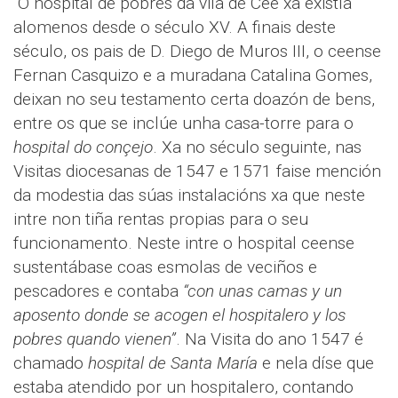
O hospital de pobres da vila de Cee xa existía
alomenos desde o século XV. A finais deste
século, os pais de D. Diego de Muros III, o ceense
Fernan Casquizo e a muradana Catalina Gomes,
deixan no seu testamento certa doazón de bens,
entre os que se inclúe unha casa-torre para o
hospital do conçejo
. Xa no século seguinte, nas
Visitas diocesanas de 1547 e 1571 faise mención
da modestia das súas instalacións xa que neste
intre non tiña rentas propias para o seu
funcionamento. Neste intre o hospital ceense
sustentábase coas esmolas de veciños e
pescadores e contaba
“con unas camas y un
aposento donde se acogen el hospitalero y los
pobres quando vienen”
. Na Visita do ano 1547 é
chamado
hospital de Santa María
e nela díse que
estaba atendido por un hospitalero, contando