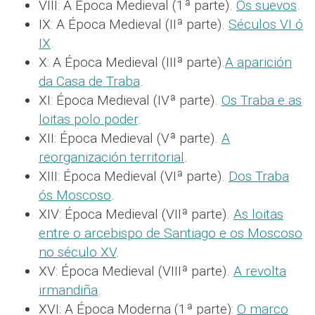
VIII: A Época Medieval (1ª parte).
Os suevos
.
IX: A Época Medieval (IIª parte).
Séculos VI ó
IX
.
X: A Época Medieval (IIIª parte).
A aparición
da Casa de Traba
.
XI: Época Medieval (IVª parte).
Os Traba e as
loitas polo poder
.
XII: Época Medieval (Vª parte).
A
reorganización territorial
.
XIII: Época Medieval (VIª parte).
Dos Traba
ós Moscoso
.
XIV: Época Medieval (VIIª parte).
As loitas
entre o arcebispo de Santiago e os Moscoso
no século XV
.
XV: Época Medieval (VIIIª parte).
A revolta
irmandiña
.
XVI: A Época Moderna (1ª parte):
O marco