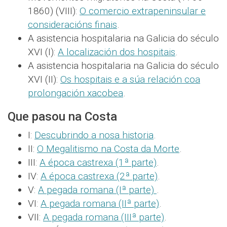
1860) (VIII):
O comercio extrapeninsular e
consideracións finais
.
A asistencia hospitalaria na Galicia do século
XVI (I):
A localización dos hospitais
.
A asistencia hospitalaria na Galicia do século
XVI (II):
Os hospitais e a súa relación coa
prolongación xacobea
.
Que pasou na Costa
I:
Descubrindo a nosa historia
.
II:
O Megalitismo na Costa da Morte
.
III:
A época castrexa (1ª parte)
.
IV:
A época castrexa (2ª parte)
.
V:
A pegada romana (Iª parte)
.
VI:
A pegada romana (IIª parte)
.
VII:
A pegada romana (IIIª parte)
.