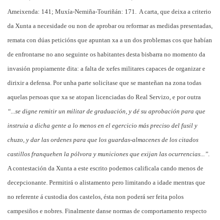
Ameixenda: 141; Muxía-Nemiña-Touriñán: 171.
A carta, que deixa a criterio
da Xunta a necesidade ou non de aprobar ou reformar as medidas presentadas,
remata con dúas peticións que apuntan xa a un dos problemas cos que habían
de enfrontarse no ano seguinte os habitantes desta bisbarra no momento da
invasión propiamente dita: a falta de xefes militares capaces de organizar e
dirixir a defensa. Por unha parte solicítase que se manteñan na zona todas
aquelas persoas que xa se atopan licenciadas do Real Servizo, e por outra
“...se digne remitir un militar de graduación, y dé su aprobación para que
instruia a dicha gente a lo menos en el egercicio más preciso del fusil y
chuzo, y dar las ordenes para que los guardas-almacenes de los citados
castillos franquehen la pólvora y municiones que exijan las ocurrencias...”.
A contestación da Xunta a este escrito podemos calificala cando menos de
decepcionante. Permitirá o alistamento pero limitando a idade mentras que
no referente á custodia dos castelos, ésta non poderá ser feita polos
campesiños e nobres. Finalmente danse normas de comportamento respecto