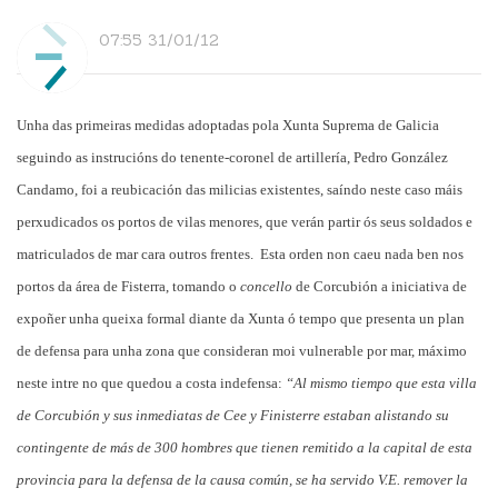
07:55 31/01/12
Unha das primeiras medidas adoptadas pola Xunta Suprema de Galicia
seguindo as instrucións do tenente-coronel de artillería, Pedro González
Candamo, foi a reubicación das milicias existentes, saíndo neste caso máis
perxudicados os portos de vilas menores, que verán partir ós seus soldados e
matriculados de mar cara outros frentes. Esta orden non caeu nada ben nos
portos da área de Fisterra, tomando o
concello
de Corcubión a iniciativa de
expoñer unha queixa formal diante da Xunta ó tempo que presenta un plan
de defensa para unha zona que consideran moi vulnerable por mar, máximo
neste intre no que quedou a costa indefensa:
“Al mismo tiempo que esta villa
de Corcubión y sus inmediatas de Cee y Finisterre estaban alistando su
contingente de más de 300 hombres que tienen remitido a la capital de esta
provincia para la defensa de la causa común, se ha servido V.E. remover la