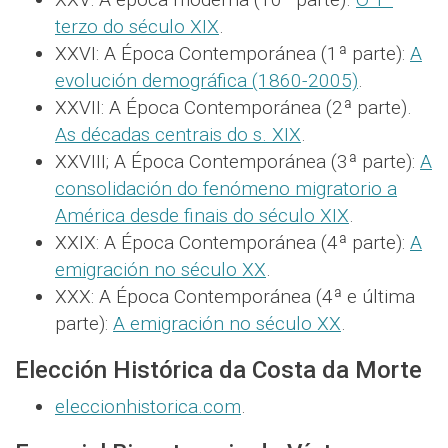
terzo do século XIX
.
XXVI: A Época Contemporánea (1ª parte):
A
evolución demográfica (1860-2005)
.
XXVII: A Época Contemporánea (2ª parte).
As décadas centrais do s. XIX
.
XXVIII; A Época Contemporánea (3ª parte):
A
consolidación do fenómeno migratorio a
América desde finais do século XIX
.
XXIX: A Época Contemporánea (4ª parte):
A
emigración no século XX
.
XXX: A Época Contemporánea (4ª e última
parte):
A emigración no século XX
.
Elección Histórica da Costa da Morte
eleccionhistorica.com
.