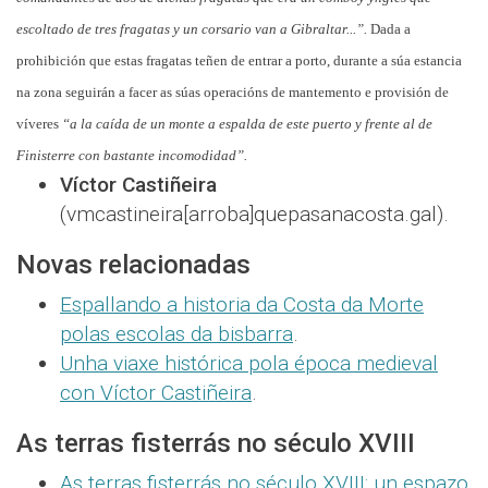
escoltado de tres fragatas y un corsario van a Gibraltar...”.
Dada a
prohibición que estas fragatas teñen de entrar a porto, durante a súa estancia
na zona seguirán a facer as súas operacións de mantemento e provisión de
víveres
“a la caída de un monte a espalda de este puerto y frente al de
Finisterre con bastante incomodidad”.
Víctor Castiñeira
(vmcastineira[arroba]quepasanacosta.gal).
Novas relacionadas
Espallando a historia da Costa da Morte
polas escolas da bisbarra
.
Unha viaxe histórica pola época medieval
con Víctor Castiñeira
.
As terras fisterrás no século XVIII
As terras fisterrás no século XVIII: un espazo