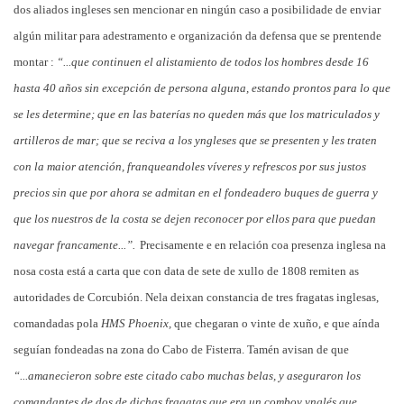
dos aliados ingleses sen mencionar en ningún caso a posibilidade de enviar
algún militar para adestramento e organización da defensa que se prentende
montar :
“...que continuen el alistamiento de todos los hombres desde 16
hasta 40 años sin excepción de persona alguna, estando prontos para lo que
se les determine; que en las baterías no queden más que los matriculados y
artilleros de mar; que se reciva a los yngleses que se presenten y les traten
con la maior atención, franqueandoles víveres y refrescos por sus justos
precios sin que por ahora se admitan en el fondeadero buques de guerra y
que los nuestros de la costa se dejen reconocer por ellos para que puedan
navegar francamente...”.
Precisamente e en relación coa presenza inglesa na
nosa costa está a carta que con data de sete de xullo de 1808 remiten as
autoridades de Corcubión. Nela deixan constancia de tres fragatas inglesas,
comandadas pola
HMS Phoenix,
que chegaran o vinte de xuño, e que aínda
seguían fondeadas na zona do Cabo de Fisterra. Tamén avisan de que
“...amanecieron sobre este citado cabo muchas belas, y aseguraron los
comandantes de dos de dichas fragatas que era un comboy ynglés que