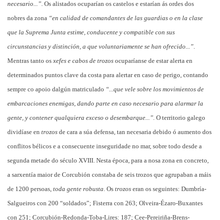
necesario...”
. Os alistados ocuparían os castelos e estarían ás ordes dos
nobres da zona
“en calidad de comandantes de las guardias o en la clase
que la Suprema Junta estime, conducente y compatible con sus
circunstancias y distinción, a que voluntariamente se han ofrecido...”
.
Mentras tanto os
xefes e cabos de trozos
ocuparíanse de estar alerta en
determinados puntos clave da costa para alertar en caso de perigo, contando
sempre co apoio dalgún matriculado
“...que vele sobre los movimientos de
embarcaciones enemigas, dando parte en caso necesario para alarmar la
gente, y contener qualquiera exceso o desembarque...”.
O territorio galego
dividíase en
trozos
de cara a súa defensa, tan necesaria debido ó aumento dos
conflitos bélicos e a consecuente inseguridade no mar, sobre todo desde a
segunda metade do século XVIII. Nesta época, para a nosa zona en concreto,
a sarxentía maior de Corcubión constaba de seis trozos que agrupaban a máis
de 1200 persoas,
toda gente robusta
. Os
trozos
eran os seguintes: Dumbría-
Salgueiros con 200 “soldados”; Fisterra con 263; Olveira-Ézaro-Buxantes
con 251; Corcubión-Redonda-Toba-Lires: 187; Cee-Pereiriña-Brens-