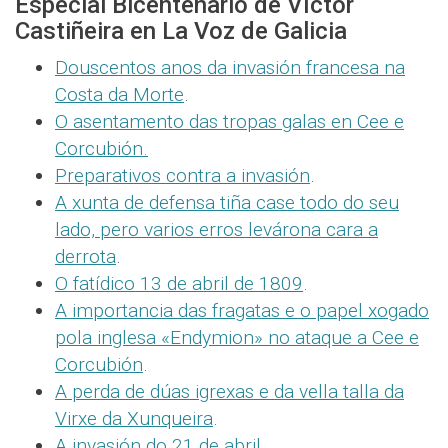
Especial Bicentenario de Víctor
Castiñeira en La Voz de Galicia
Douscentos anos da invasión francesa na
Costa da Morte
.
O asentamento das tropas galas en Cee e
Corcubión.
Preparativos contra a invasión
.
A xunta de defensa tiña case todo do seu
lado, pero
varios erros levárona cara a
derrota
.
O fatídico 13 de abril de 1809
.
A importancia das fragatas e o papel xogado
pola inglesa «Endymion» no ataque a Cee e
Corcubión
.
A perda de dúas igrexas e da vella talla da
Virxe da Xunqueira
.
A invasión do 21 de abril
.