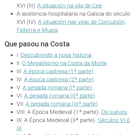
XVI (III):
A situación na vila de Cee
.
A asistencia hospitalaria na Galicia do século
XVI (IV):
A situación nas vilas de Corcubión,
Fisterra e Muxía
.
Que pasou na Costa
I:
Descubrindo a nosa historia
.
II:
O Megalitismo na Costa da Morte
.
III:
A época castrexa (1ª parte)
.
IV:
A época castrexa (2ª parte)
.
V:
A pegada romana (Iª parte)
.
VI:
A pegada romana (IIª parte)
.
VII:
A pegada romana (IIIª parte)
.
VIII: A Época Medieval (1ª parte).
Os suevos
.
IX: A Época Medieval (IIª parte).
Séculos VI ó
IX
.