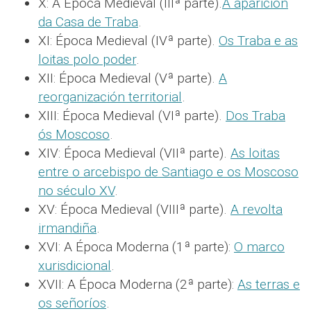
X: A Época Medieval (IIIª parte).
A aparición
da Casa de Traba
.
XI: Época Medieval (IVª parte).
Os Traba e as
loitas polo poder
.
XII: Época Medieval (Vª parte).
A
reorganización territorial
.
XIII: Época Medieval (VIª parte).
Dos Traba
ós Moscoso
.
XIV: Época Medieval (VIIª parte).
As loitas
entre o arcebispo de Santiago e os Moscoso
no século XV
.
XV: Época Medieval (VIIIª parte).
A revolta
irmandiña
.
XVI: A Época Moderna (1ª parte):
O marco
xurisdicional
.
XVII: A Época Moderna (2ª parte):
As terras e
os señoríos
.