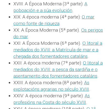
XVIII: A Época Moderna (3ª parte):
A
poboación e a súa evolución
.
XIX: A época moderna (4ª parte):
O mar
como fonte de riqueza
.
XX: A Época Moderna (5ª parte).
Os perigos
do mar
.
XXI: A Época Moderna (6ª parte).
O litoral a
mediados do XVIII: a Matrícula de mar e a
chegada dos fomentadores cataláns
.
XXII: A época moderna (7ª parte):
O litoral a
mediados do XVIII: a pesca da sardiña e o
asentamento dos fomentadores cataláns
.
XXIII: A época moderna (8ª parte):
As
explotacións agrarias no século XVIII
.
XXIV: A época moderna (9ª parte):
As
profesións na Costa do século XVIII
.
XXV: A época moderna (10ª parte).
O 1º