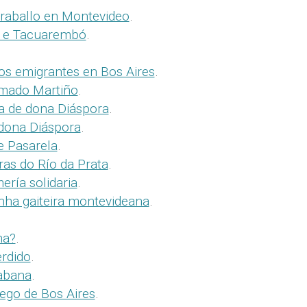
raballo en Montevideo
.
is e Tacuarembó
.
s emigrantes en Bos Aires
.
amado Martiño
.
a de dona Diáspora
.
 dona Diáspora
.
e Pasarela
.
as do Río da Prata
.
ería solidaria
.
nha gaiteira montevideana
.
na?
.
erdido
.
abana
.
ego de Bos Aires
.