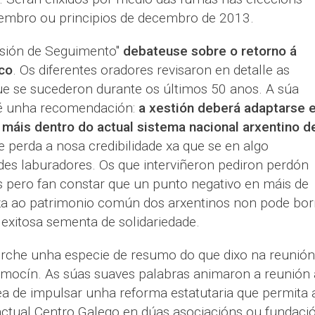
ovembro ou principios de decembro de 2013.
isión de Seguimento"
debateuse sobre o retorno á
co
. Os diferentes oradores revisaron en detalle as
que se sucederon durante os últimos 50 anos. A súa
 é unha recomendación:
a xestión deberá adaptarse 
máis dentro do actual sistema nacional arxentino d
e perda a nosa credibilidade xa que se en algo
des laburadores. Os que interviñeron pediron perdón
s pero fan constar que un punto negativo en máis de
a ao patrimonio común dos arxentinos non pode bor
exitosa sementa de solidariedade.
rche unha especie de resumo do que dixo na reunión
mocín. As súas suaves palabras animaron a reunión
ea de impulsar unha reforma estatutaria que permita 
actual Centro Galego en dúas asociacións ou fundaci