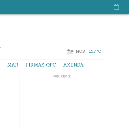
MOS
15.7 °C
S
MAR
FIRMAS QPC
AXENDA