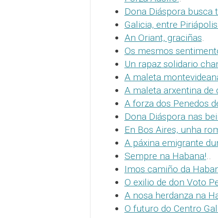
Dona Diáspora busca t
Galicia, entre Piriápol
An Oriant, graciñas
.
Os mesmos sentimento
Un rapaz solidario ch
A maleta montevidean
A maleta arxentina de
A forza dos Penedos d
Dona Diáspora nas beir
En Bos Aires, unha rom
A páxina emigrante du
Sempre na Habana!
..
Imos camiño da Haba
O exilio de don Voto P
A nosa herdanza na H
O futuro do Centro Gal