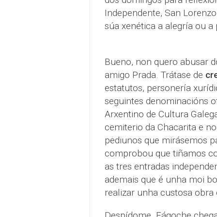
Independente, San Lorenzo,
súa xenética a alegría ou a
Bueno, non quero abusar d
amigo Prada. Trátase de
cr
estatutos, personería xurí
seguintes denominacións ofic
Arxentino de Cultura Galega
cemiterio da Chacarita e no 
pediunos que mirásemos pa
comprobou que tiñamos conc
as tres entradas independen
ademais que é unha moi bo s
realizar unha custosa obra
Despídome. Fágoche chegar