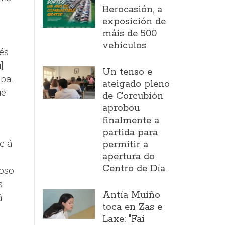
Berocasión, a
exposición de
máis de 500
vehículos
és
]
Un tenso e
apa.
ateigado pleno
ue
de Corcubión
aprobou
finalmente a
partida para
e á
permitir a
apertura do
Centro de Día
ioso
s
Antía Muíño
á
toca en Zas e
Laxe: "Fai