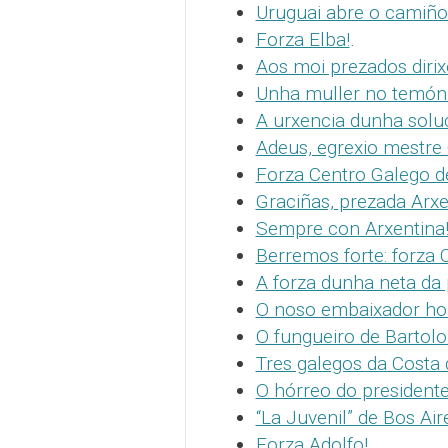
Uruguai abre o camiño 
Forza Elba!
.
Aos moi prezados dirix
Unha muller no temón 
A urxencia dunha solu
Adeus, egrexio mestre
Forza Centro Galego de
Graciñas, prezada Arxe
Sempre con Arxentina
Berremos forte: forza 
A forza dunha neta da
O noso embaixador hon
O fungueiro de Bartol
Tres galegos da Costa
O hórreo do president
“La Juvenil” de Bos Air
Forza Adolfo!
.