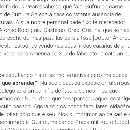
olfo dous Pearessabe do que fala. Sufriu en carne
no de Cultura Galega a case constante ausencia de
turais. A súa nobre personalidade fíxolle merecedor
fonso Rodríguez Castelao. Creo, Cristina, que se hac
rasche dunhas pastillas para a tose [Doutor Andreu
cola. Estounas vendo nas súas lindas caixiñas de ch
e xeral para América do Sur do laboratorio catalán q
foi debullando historias moi emotivas pero me quedei
i que aprender"
. Na súa didáctica exposición aferrous
Galego terá un camiño de futuro se nós ---os que
mimos con humildade que desapareceu aquel nostalg
culo pasado. Agora son os nosos familiares, cidadán
e loitar polo que é seu. Nós cumprimos ao deixarlle 
 ben inmoble. Gustoume cando Prada utilizou o fútbol
nar: "Os goles na cancha poden ser de Boca,