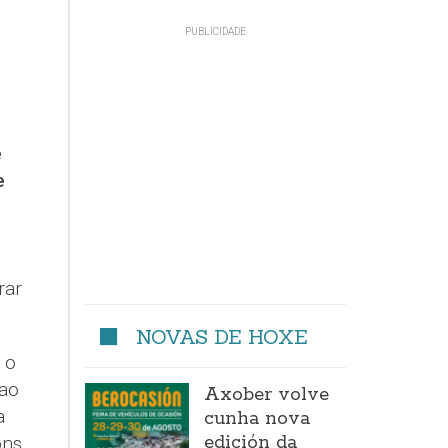
e
e
rar
NOVAS DE HOXE
 o
 ao
Axober volve
a
cunha nova
edición da
óns