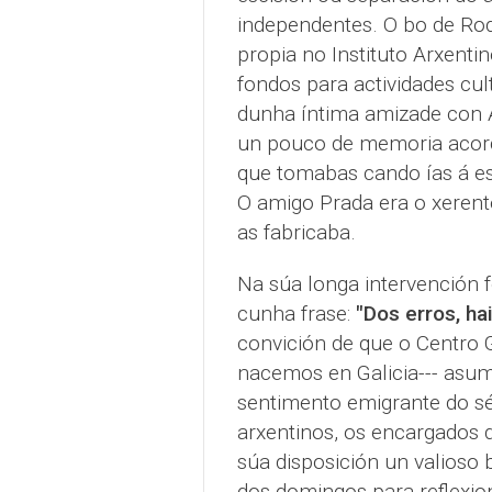
independentes. O bo de Rod
propia no Instituto Arxenti
fondos para actividades cul
dunha íntima amizade con A
un pouco de memoria acorda
que tomabas cando ías á es
O amigo Prada era o xerent
as fabricaba.
Na súa longa intervención 
cunha frase:
"Dos erros, ha
convición de que o Centro 
nacemos en Galicia--- asu
sentimento emigrante do sé
arxentinos, os encargados d
súa disposición un valioso
dos domingos para reflexio