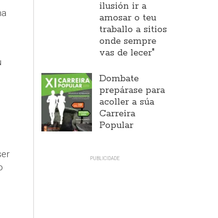
ilusión ir a
na
amosar o teu
traballo a sitios
onde sempre
vas de lecer"
u
Dombate
prepárase para
acoller a súa
Carreira
Popular
ser
o