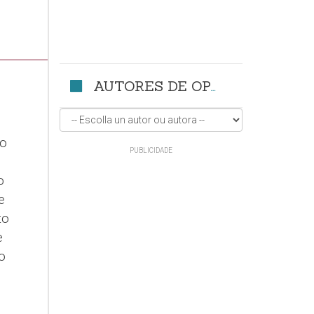
AUTORES DE OPINIÓN
to
o
e
to
e
o