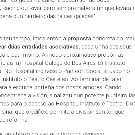
 Racing ou River pero sempre haberá un que levará 
 pena dun herdeiro das raíces galegas".
o teu tempo, imos entón á
proposta
concreta do me
ear dúas entidades asociativas
, cada unha cos seus
dica e patrimonio. A modo aproximativo propón as
iais: a) Hospital Galego de Bos Aires; b) Instituto
. No Hospital inclúese o Panteón Social situado no
Instituto o Teatro Castelao. Ao terminar de falar
ra a esquina porteña dos nosos amores. Cando
entrada a visión, sinalizou cun potente punteiro lá
tes para o acceso ao Hospital, Instituto e Teatro. Dix
inal que o edificio permita a división sen ter que
 de reforma.
 un abrazo do avó que non che esquece.