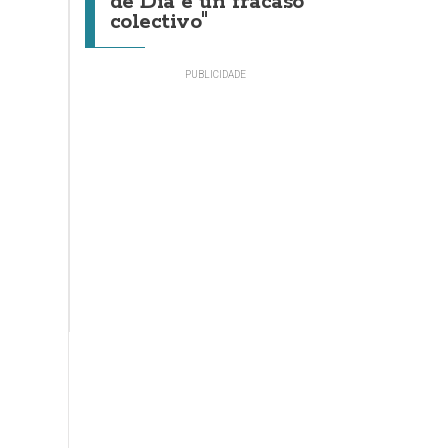
de Día é un fracaso
colectivo"