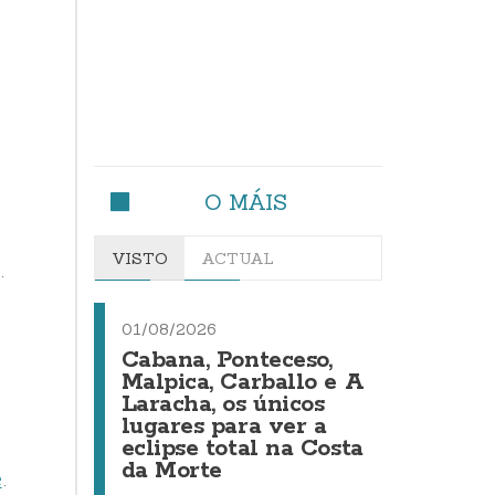
O MÁIS
VISTO
ACTUAL
.
01/08/2026
Cabana, Ponteceso,
Malpica, Carballo e A
Laracha, os únicos
lugares para ver a
eclipse total na Costa
da Morte
e
.