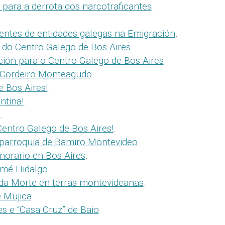
para a derrota dos narcotraficantes
.
entes de entidades galegas na Emigración
.
do Centro Galego de Bos Aires
.
ción para o Centro Galego de Bos Aires
.
 Cordeiro Monteagudo
.
 Bos Aires!
.
ntina!
.
!
.
Centro Galego de Bos Aires!
.
 parroquia de Bamiro Montevideo
.
orario en Bos Aires
.
omé Hidalgo
.
 da Morte en terras montevideanas
.
e Mujica
.
es e “Casa Cruz” de Baio
.