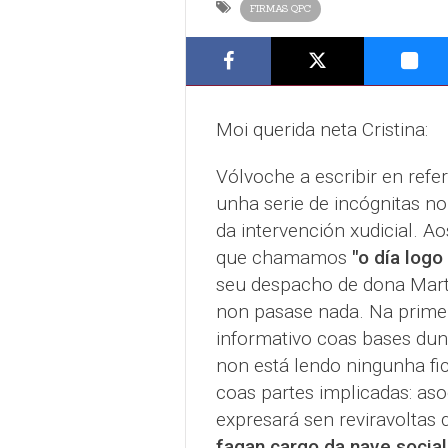
FIRMAS QPC
Moi querida neta Cristina:
Vólvoche a escribir en refe
unha serie de incógnitas n
da intervención xudicial. 
que chamamos
"o día logo
seu despacho de dona Mart
non pasase nada. Na primei
informativo coas bases dun
non está lendo ningunha fi
coas partes implicadas: aso
expresará sen reviravoltas
fagan cargo da nave social