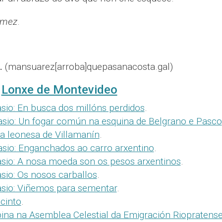
ómez
.
.
(mansuarez[arroba]quepasanacosta.gal)
e
Lonxe de Montevideo
sio: En busca dos millóns perdidos
.
asio: Un fogar común na esquina de Belgrano e Pasco
 leonesa de Villamanín
.
asio: Enganchados ao carro arxentino
.
asio: A nosa moeda son os pesos arxentinos
.
sio: Os nosos carballos
.
asio: Viñemos para sementar
.
cinto
.
bina na Asemblea Celestial da Emigración Riopratens