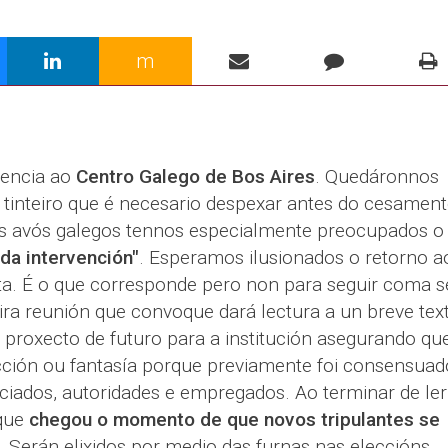
m
rencia ao
Centro Galego de Bos Aires
. Quedáronnos
o tinteiro que é necesario despexar antes do cesamen
Aos avós galegos tennos especialmente preocupados o
 da intervención"
. Esperamos ilusionados o retorno a
a. É o que corresponde pero non para seguir coma s
ra reunión que convoque dará lectura a un breve tex
 proxecto de futuro para a institución asegurando qu
cción ou fantasía porque previamente foi consensuad
ciados, autoridades e empregados. Ao terminar de ler
 que
chegou o momento de que novos tripulantes se
. Serán elixidos por medio das furnas nas eleccións