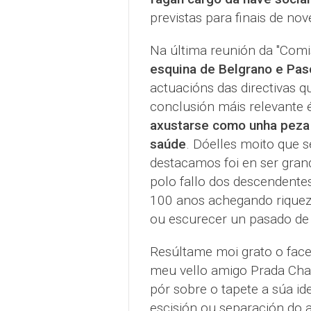
previstas para finais de n
Na última reunión da "Com
esquina de Belgrano e Pas
actuacións das directivas 
conclusión máis relevante
axustarse como unha peza 
saúde
. Dóelles moito que s
destacamos foi en ser gran
polo fallo dos descendente
100 anos achegando riquez
ou escurecer un pasado de 
Resúltame moi grato o face
meu vello amigo Prada Cha
pór sobre o tapete a súa id
escisión ou separación do 