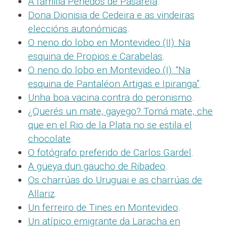
A familia Penedos de Pasarela
.
Dona Dionisia de Cedeira e as vindeiras
eleccións autonómicas
.
O neno do lobo en Montevideo (II): Na
esquina de Propios e Carabelas
.
O neno do lobo en Montevideo (I): “Na
esquina de Pantaléon Artigas e Ipiranga”
.
Unha boa vacina contra do peronismo
.
¿Querés un mate, gayego? Tomá mate, che
que en el Rio de la Plata no se estila el
chocolate
.
O fotógrafo preferido de Carlos Gardel
.
A güeya dun gaucho de Ribadeo
.
Os charrúas do Uruguai e as charrúas de
Allariz
.
Un ferreiro de Tines en Montevideo
.
Un atípico emigrante da Laracha en