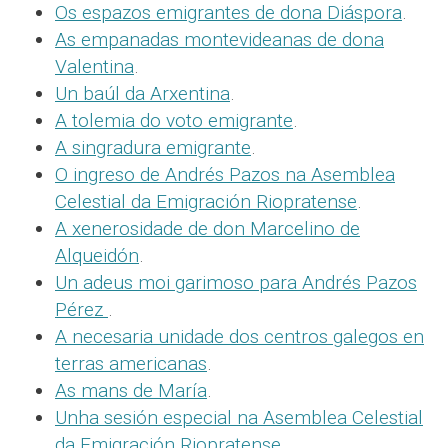
Os espazos emigrantes de dona Diáspora
.
As empanadas montevideanas de dona
Valentina
.
Un baúl da Arxentina
.
A tolemia do voto emigrante
.
A singradura emigrante
.
O ingreso de Andrés Pazos na Asemblea
Celestial da Emigración Riopratense
.
A xenerosidade de don Marcelino de
Alqueidón
.
Un adeus moi garimoso para Andrés Pazos
Pérez
.
A necesaria unidade dos centros galegos en
terras americanas
.
As mans de María
.
Unha sesión especial na Asemblea Celestial
da Emigración Riopratense
.