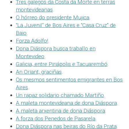
Tres galegos da Costa da Morte en terras
montevideanas
.
O hórreo do presidente Mujica
.
“La Juvenil” de Bos Aires e “Casa Cruz” de
Baio
.
Forza Adolfo!
.
Dona Diáspora busca traballo en
Montevideo
.
Galicia, entre Piriápolis e Tacuarembó
.
An Oriant, graciñas
.
Os mesmos sentimentos emigrantes en Bos
Aires
.
Un rapaz solidario chamado Martiño
.
A maleta montevideana de dona Diáspora
.
A maleta arxentina de dona Diáspora
.
A forza dos Penedos de Pasarela
.
Dona Diáspora nas beiras do Río da Prata
.