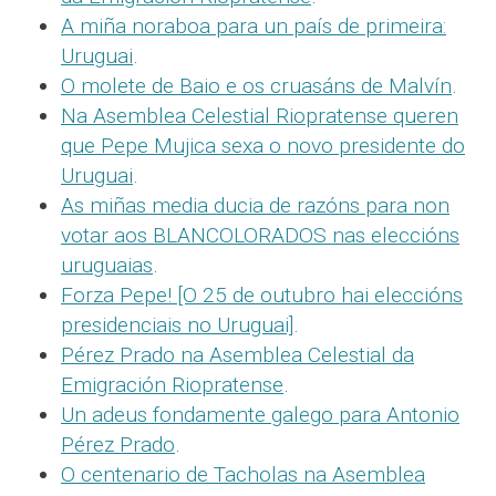
A miña noraboa para un país de primeira:
Uruguai
.
O molete de Baio e os cruasáns de Malvín
.
Na Asemblea Celestial Riopratense queren
que Pepe Mujica sexa o novo presidente do
Uruguai
.
As miñas media ducia de razóns para non
votar aos BLANCOLORADOS nas eleccións
uruguaias
.
Forza Pepe! [O 25 de outubro hai eleccións
presidenciais no Uruguai]
.
Pérez Prado na Asemblea Celestial da
Emigración Riopratense
.
Un adeus fondamente galego para Antonio
Pérez Prado
.
O centenario de Tacholas na Asemblea