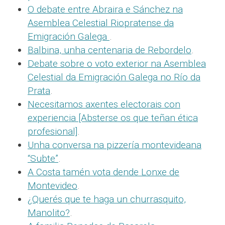
O debate entre Abraira e Sánchez na
Asemblea Celestial Riopratense da
Emigración Galega
.
Balbina, unha centenaria de Rebordelo
.
Debate sobre o voto exterior na Asemblea
Celestial da Emigración Galega no Río da
Prata
.
Necesitamos axentes electorais con
experiencia [Absterse os que teñan ética
profesional]
.
Unha conversa na pizzería montevideana
“Subte”
.
A Costa tamén vota dende Lonxe de
Montevideo
.
¿Querés que te haga un churrasquito,
Manolito?
.