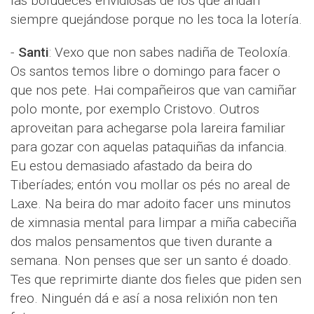
las boludeces envidiosas de los que andan
siempre quejándose porque no les toca la lotería.
-
Santi
: Vexo que non sabes nadiña de Teoloxía.
Os santos temos libre o domingo para facer o
que nos pete. Hai compañeiros que van camiñar
polo monte, por exemplo Cristovo. Outros
aproveitan para achegarse pola lareira familiar
para gozar con aquelas pataquiñas da infancia.
Eu estou demasiado afastado da beira do
Tiberíades; entón vou mollar os pés no areal de
Laxe. Na beira do mar adoito facer uns minutos
de ximnasia mental para limpar a miña cabeciña
dos malos pensamentos que tiven durante a
semana. Non penses que ser un santo é doado.
Tes que reprimirte diante dos fieles que piden sen
freo. Ninguén dá e así a nosa relixión non ten