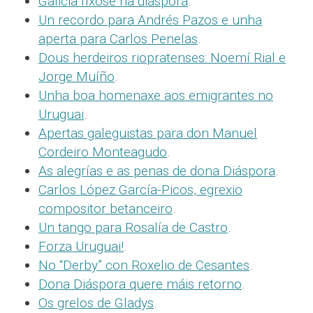
Galicia fíxose na diáspora
.
Un recordo para Andrés Pazos e unha
aperta para Carlos Penelas
.
Dous herdeiros riopratenses: Noemí Rial e
Jorge Muíño
.
Unha boa homenaxe aos emigrantes no
Uruguai
.
Apertas galeguistas para don Manuel
Cordeiro Monteagudo
.
As alegrías e as penas de dona Diáspora
.
Carlos López García-Picos, egrexio
compositor betanceiro
.
Un tango para Rosalía de Castro
.
Forza Uruguai!
.
No “Derby” con Roxelio de Cesantes
.
Dona Diáspora quere máis retorno
.
Os grelos de Gladys
.