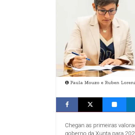
Paula Mouzo e Ruben Loren
Chegan as primeiras valor
goberno da Xunta para 202