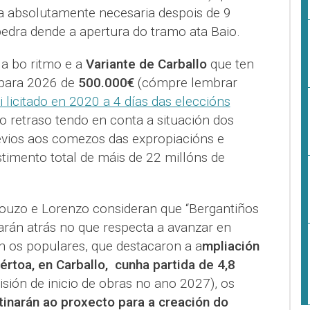
a absolutamente necesaria despois de 9
dra dende a apertura do tramo ata Baio.
 a bo ritmo e a
Variante de Carballo
que ten
 para 2026 de
500.000€
(cómpre lembrar
 licitado en 2020 a 4 días das eleccións
o retraso tendo en conta a situación dos
revios aos comezos das expropiacións e
estimento total de máis de 22 millóns de
ouzo e Lorenzo consideran que “Bergantiños
rán atrás no que respecta a avanzar en
ron os populares, que destacaron a a
mpliación
értoa, en Carballo, cunha partida de 4,8
isión de inicio de obras no ano 2027), os
inarán ao proxecto para a creación do