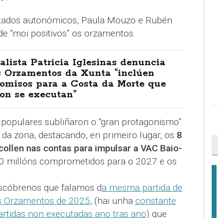
utados autonómicos, Paula Mouzo e Rubén
de “moi positivos” os orzamentos.
alista Patricia Iglesinas denuncia
s Orzamentos da Xunta “inclúen
omisos para a Costa da Morte que
on se executan”
populares subliñaron o “gran protagonismo”
da zona, destacando, en primeiro lugar, os
8
collen nas contas para impulsar a VAC Baio-
0 millóns comprometidos para o 2027 e os
scóbrenos que falamos d
a mesma partida de
s Orzamentos de 2025
, (hai unha
constante
artidas non executadas ano tras ano
) que