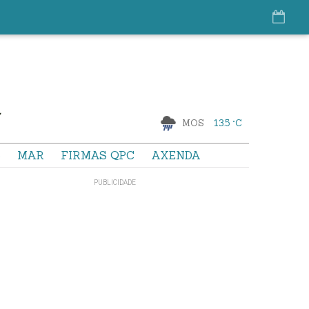
MOS
13.5 °C
S
MAR
FIRMAS QPC
AXENDA