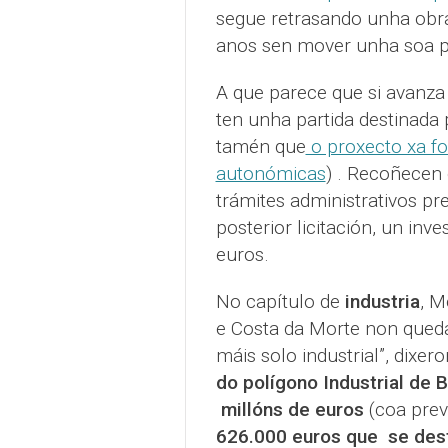
segue retrasando unha obr
anos sen mover unha soa pe
A que parece que si avanza
ten unha partida destinada
tamén que
o proxecto xa foi
autonómicas
) . Recoñecen 
trámites administrativos p
posterior licitación, un inv
euros.
No capítulo de
industria
, M
e Costa da Morte non queda
máis solo industrial”, dixe
do polígono Industrial de B
millóns de euros
(coa prev
626.000 euros que se dest