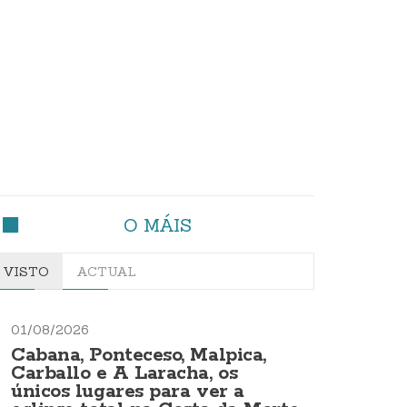
O MÁIS
VISTO
ACTUAL
01/08/2026
Cabana, Ponteceso, Malpica,
Carballo e A Laracha, os
únicos lugares para ver a