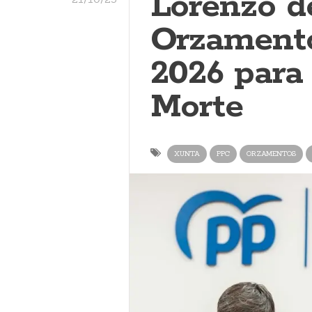
Lorenzo d
Orzament
2026 para
Morte
XUNTA
PPC
ORZAMENTOS