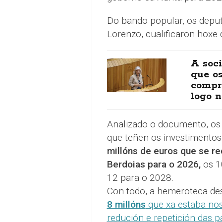
Do bando popular, os dep
Lorenzo, cualificaron hoxe 
A soci
que o
compr
logo n
Analizado o documento, os 
que teñen os investimentos 
millóns de euros que se re
Berdoias para o 2026,
os 1
12 para o 2028.
Con todo, a hemeroteca de
8 millóns
que xa estaba no
redución e repetición das p