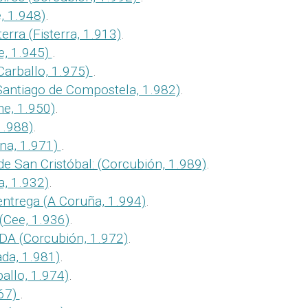
, 1.948)
.
erra (Fisterra, 1.913)
.
e, 1.945)
.
Carballo, 1.975)
.
Santiago de Compostela, 1.982)
.
e, 1.950)
.
1.988)
.
na, 1.971)
.
de San Cristóbal: (Corcubión, 1.989)
.
a, 1.932)
.
entrega (A Coruña, 1.994)
.
(Cee, 1.936)
.
DA (Corcubión, 1.972)
.
da, 1.981)
.
allo, 1.974)
.
967)
.