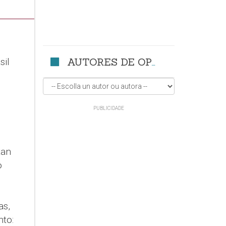
AUTORES DE OPINIÓN
sil
tan
o
as,
nto: