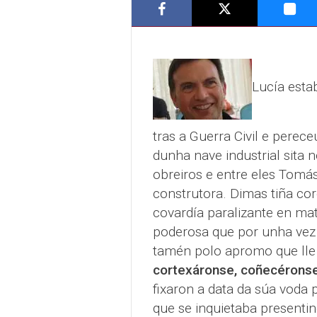
Lucía esta
tras a Guerra Civil e perece
dunha nave industrial sita 
obreiros e entre eles Tomá
construtora. Dimas tiña cor
covardía paralizante en mat
poderosa que por unha vez 
tamén polo apromo que lle
cortexáronse, coñecéronse
fixaron a data da súa voda p
que se inquietaba presenti