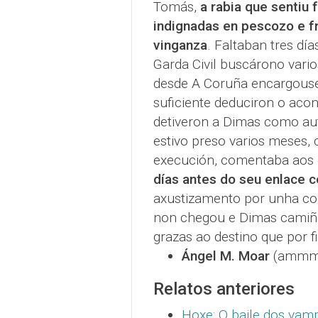
Tomás,
a rabia que sentiu
indignadas en pescozo e f
vinganza
. Faltaban tres dí
Garda Civil buscárono vario
desde A Coruña encargouse 
suficiente deduciron o aco
detiveron a Dimas como aut
estivo preso varios meses,
execución, comentaba aos o
días antes do seu enlace 
axustizamento por unha co
non chegou e Dimas camiñou
grazas ao destino que por fi
Ángel M. Moar
(ammmoa
Relatos anteriores
Hoxe: O baile dos vam