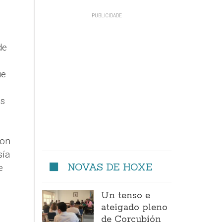
de
ue
as
ron
sía
NOVAS DE HOXE
e
Un tenso e
ateigado pleno
de Corcubión