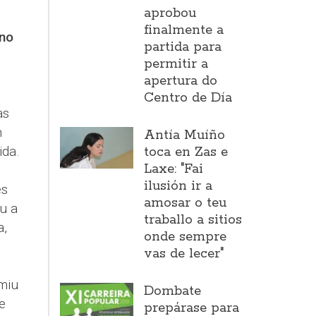
aprobou
o
finalmente a
rno
partida para
permitir a
apertura do
Centro de Día
as
n
Antía Muíño
ida.
toca en Zas e
Laxe: "Fai
ilusión ir a
es
amosar o teu
u a
traballo a sitios
a,
onde sempre
vas de lecer"
miu
Dombate
e
prepárase para