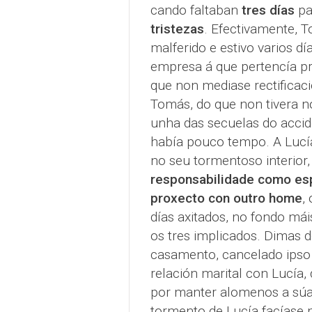
cando faltaban
tres días
pa
tristezas
. Efectivamente, T
malferido e estivo varios dí
empresa á que pertencía pre
que non mediase rectificac
Tomás, do que non tivera no
unha das secuelas do accid
había pouco tempo. A Lucí
no seu tormentoso interior
responsabilidade como esp
proxecto con outro home
,
días axitados, no fondo má
os tres implicados. Dimas 
casamento, cancelado ipso
relación marital con Lucía,
por manter alomenos a súa
tormento de Lucía facíase 