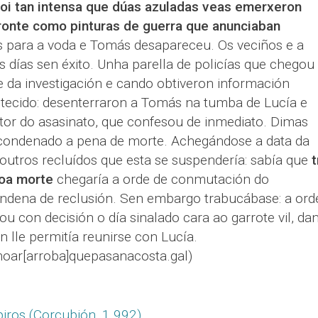
 foi tan intensa que dúas azuladas veas emerxeron
ronte como pinturas de guerra que anunciaban
as para a voda e Tomás desapareceu. Os veciños e a
s días sen éxito. Unha parella de policías que chegou
da investigación e cando obtiveron información
ntecido: desenterraron a Tomás na tumba de Lucía e
or do asasinato, que confesou de inmediato. Dimas
 condenado a pena de morte. Achegándose a data da
utros recluídos que esta se suspendería: sabía que
t
coa morte
chegaría a orde de conmutación do
ndena de reclusión. Sen embargo trabucábase: a ord
 con decisión o día sinalado cara ao garrote vil, da
n lle permitía reunirse con Lucía.
r[arroba]quepasanacosta.gal)
piros (Corcubión, 1.992)
.