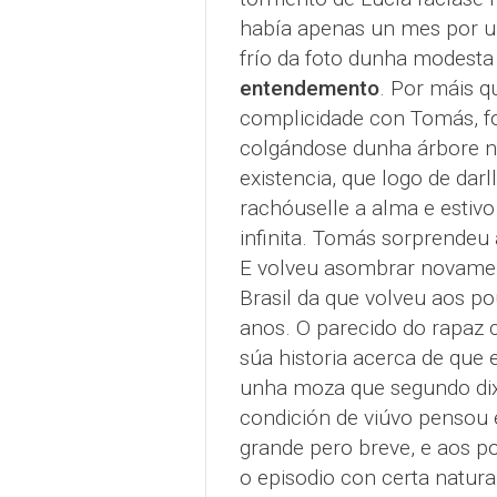
había apenas un mes por u
frío da foto dunha modesta
entendemento
. Por máis q
complicidade con Tomás, foi
colgándose dunha árbore no 
existencia, que logo de darl
rachóuselle a alma e estiv
infinita. Tomás sorprendeu 
E volveu asombrar novament
Brasil da que volveu aos p
anos. O parecido do rapaz 
súa historia acerca de que e
unha moza que segundo dixo
condición de viúvo pensou 
grande pero breve, e aos p
o episodio con certa natur