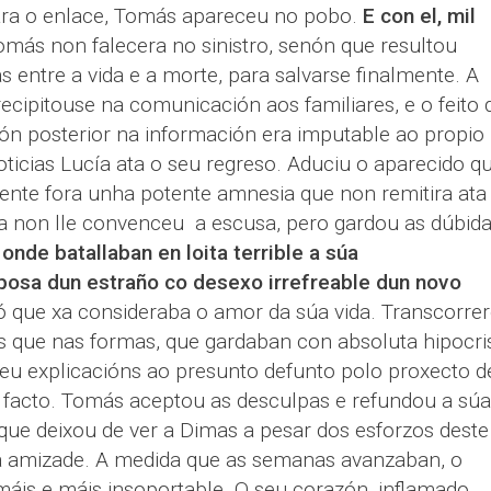
ra o enlace, Tomás apareceu no pobo.
E con el, mil
omás non falecera no sinistro, senón que resultou
as entre a vida e a morte, para salvarse finalmente. A
cipitouse na comunicación aos familiares, e o feito 
ión posterior na información era imputable ao propio
ticias Lucía ata o seu regreso. Aduciu o aparecido q
ente fora unha potente amnesia que non remitira ata
a non lle convenceu a escusa, pero gardou as dúbid
,
onde batallaban en loita terrible a súa
osa dun estraño co desexo irrefreable dun novo
 ó que xa consideraba o amor da súa vida. Transcorre
is que nas formas, que gardaban con absoluta hipocri
deu explicacións ao presunto defunto polo proxecto d
 facto. Tomás aceptou as desculpas e refundou a súa
 que deixou de ver a Dimas a pesar dos esforzos deste
 amizade. A medida que as semanas avanzaban, o
máis e máis insoportable. O seu corazón, inflamado