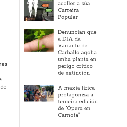
acoller a súa
Carreira
Popular
Denuncian que
a DIA da
Variante de
Carballo agoha
unha planta en
res
perigo crítico
de extinción
e
ndo
A maxia lírica
protagoniza a
terceira edición
de "Ópera en
Carnota"