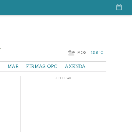
MOS
16.8 °C
S
MAR
FIRMAS QPC
AXENDA