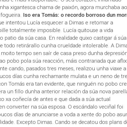
nha xigantesca chama de paixón, agora murchaba a
 fogueira.
Iso era Tomás: o recordo borroso dun mo
ue intentou Lucía esquecer a Dimas e retomar a
lle totalmente imposible. Lucía quitouse a vida
patio da súa casa. En realidade quixo castigar á súa
le todo retirárallo cunha crueldade intolerable. A Dim
o moito tempo sen saír de casa preso dunha depresió
ao pobo pola súa reacción, máis contrariada que aflix
e cando, pasados tres meses, realizou unha viaxe a
oucos días cunha rechamante mulata e un neno de tr
con Tomás era tan evidente, que ninguén no pobo cre
ra un fillo dunha anterior relación da súa nova parell
 xa coñecía de antes e que dada a súa actual
en converter na súa esposa. O escándalo veciñal foi
oucos días de anunciarse a voda a xente do pobo asu
alidade. Excepto Dimas. Cando se decatou dos plans d