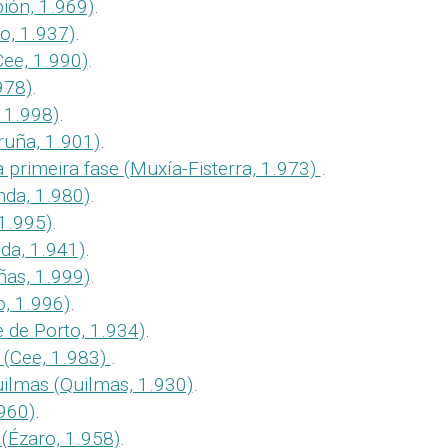
ión, 1.969)
.
o, 1.937)
.
Cee, 1.990)
.
978)
.
 1.998)
.
ruña, 1.901)
.
primeira fase (Muxía-Fisterra, 1.973)
.
nda, 1.980)
.
 1.995)
.
da, 1.941)
.
ñas, 1.999)
.
, 1.996)
.
 de Porto, 1.934)
.
 (Cee, 1.983)
.
ilmas (Quilmas, 1.930)
.
.960)
.
 (Ézaro, 1.958)
.