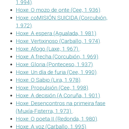
1.994)
.
Hoxe: O mozo de onte (Cee, 1.936)
.
Hoxe: coMISIÓN SUICIDA (Corcubión,
1.972)
.
Hoxe: A espera (Agualada, 1.981)
.
Hoxe: Vertixinoso (Carballo, 1.974)
.
Hoxe: Afogo (Laxe, 1.967)
.
Hoxe: A frecha (Corcubión, 1.969)
.
Hoxe: Gloria (Ponteceso, 1.937)
.
Hoxe: Un día de furia (Cee, 1.990)
.
Hoxe: O Sabio (Lira, 1.978)
.
Hoxe: Propulsión (Cee, 1.998)
.
Hoxe: A decisión (A Coruña, 1.901)
.
Hoxe: Desencontros na primeira fase
(Muxía-Fisterra, 1.973)
.
Hoxe: O poeta II (Redonda, 1.980)
.
Hoxe: A voz (Carballo, 1.995)
.