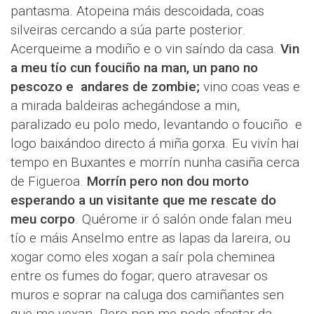
pantasma. Atopeina máis descoidada, coas
silveiras cercando a súa parte posterior.
Acerqueime a modiño e o vin saíndo da casa.
Vin
a meu tío cun fouciño na man, un pano no
pescozo e andares de zombie;
vino coas veas e
a mirada baldeiras achegándose a min,
paralizado eu polo medo, levantando o fouciño e
logo baixándoo directo á miña gorxa. Eu vivín hai
tempo en Buxantes e morrín nunha casiña cerca
de Figueroa.
Morrín pero non dou morto
esperando a un visitante que me rescate do
meu corpo
. Quérome ir ó salón onde falan meu
tío e máis Anselmo entre as lapas da lareira, ou
xogar como eles xogan a saír pola cheminea
entre os fumes do fogar; quero atravesar os
muros e soprar na caluga dos camiñantes sen
que me vexan. Pero non me podo afastar da