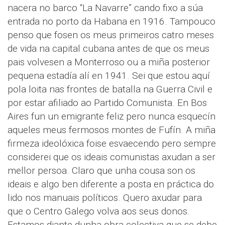
nacera no barco “La Navarre” cando fixo a súa
entrada no porto da Habana en 1916. Tampouco
penso que fosen os meus primeiros catro meses
de vida na capital cubana antes de que os meus
pais volvesen a Monterroso ou a miña posterior
pequena estadía alí en 1941. Sei que estou aquí
pola loita nas frontes de batalla na Guerra Civil e
por estar afiliado ao Partido Comunista. En Bos
Aires fun un emigrante feliz pero nunca esquecín
aqueles meus fermosos montes de Fufín. A miña
firmeza ideolóxica foise esvaecendo pero sempre
considerei que os ideais comunistas axudan a ser
mellor persoa. Claro que unha cousa son os
ideais e algo ben diferente a posta en práctica do
lido nos manuais políticos. Quero axudar para
que o Centro Galego volva aos seus donos.
Estamos diante dunha obra colectiva que se debe