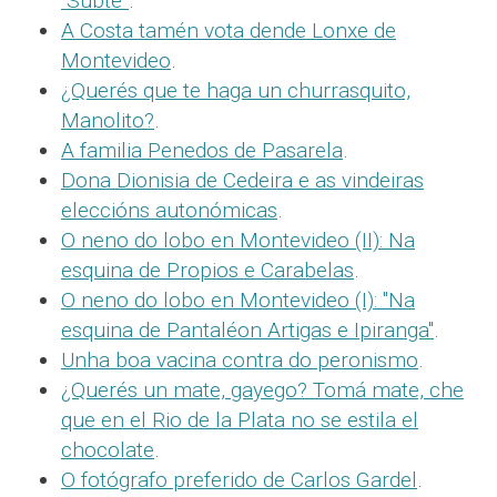
“Subte”
.
A Costa tamén vota dende Lonxe de
Montevideo
.
¿Querés que te haga un churrasquito,
Manolito?
.
A familia Penedos de Pasarela
.
Dona Dionisia de Cedeira e as vindeiras
eleccións autonómicas
.
O neno do lobo en Montevideo (II): Na
esquina de Propios e Carabelas
.
O neno do lobo en Montevideo (I): "Na
esquina de Pantaléon Artigas e Ipiranga"
.
Unha boa vacina contra do peronismo
.
¿Querés un mate, gayego? Tomá mate, che
que en el Rio de la Plata no se estila el
chocolate
.
O fotógrafo preferido de Carlos Gardel
.