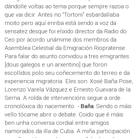
dándolle voltas ao tema porque sempre razoa o
que vai dicir. Antes no “Tortoni” esbardallaba
moito pero aquí enriba está sendo a voz da
sensatez desque foi elixido director da Radio do
Ceo por acordo unámime dos membros da
Asemblea Celestial da Emigración Riopratense.
Para falar do asunto convidou a tres emigrantes
[dous galegos e un arxentino] que foron
escollidos polo seu coñecemento do terreo e da
experiencia migratoria. Eles son: Xosé Baña Pose,
Lorenzo Varela Vázquez e Ernesto Guevara de la
Serna. A rolda de intervencións segue a orde
cronolóxica do nacemento. -
Baña
: Sendo o máis
vello tócame abrir o debate. Coido que é máis
ben unha conversa cordial entre amigos
namorados da illa de Cuba. A miña participación