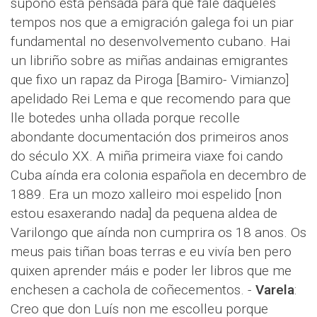
supoño está pensada para que fale daqueles
tempos nos que a emigración galega foi un piar
fundamental no desenvolvemento cubano. Hai
un libriño sobre as miñas andainas emigrantes
que fixo un rapaz da Piroga [Bamiro- Vimianzo]
apelidado Rei Lema e que recomendo para que
lle botedes unha ollada porque recolle
abondante documentación dos primeiros anos
do século XX. A miña primeira viaxe foi cando
Cuba aínda era colonia española en decembro de
1889. Era un mozo xalleiro moi espelido [non
estou esaxerando nada] da pequena aldea de
Varilongo que aínda non cumprira os 18 anos. Os
meus pais tiñan boas terras e eu vivía ben pero
quixen aprender máis e poder ler libros que me
enchesen a cachola de coñecementos. -
Varela
:
Creo que don Luís non me escolleu porque