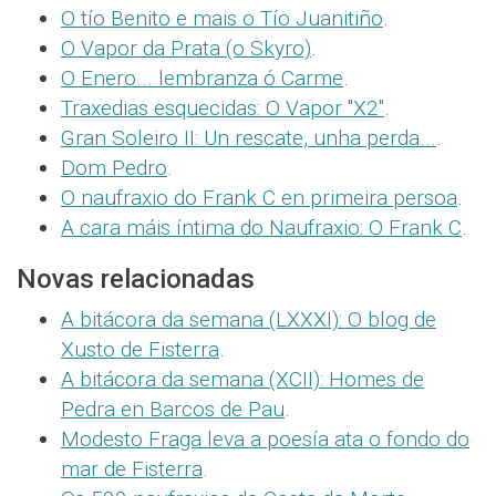
O tío Benito e mais o Tío Juanitiño
.
O Vapor da Prata (o Skyro)
.
O Enero... lembranza ó Carme
.
Traxedias esquecidas: O Vapor "X2"
.
Gran Soleiro II: Un rescate, unha perda...
.
Dom Pedro
.
O naufraxio do Frank C en primeira persoa
.
A cara máis íntima do Naufraxio: O Frank C
.
Novas relacionadas
A bitácora da semana (LXXXI): O blog de
Xusto de Fisterra
.
A bitácora da semana (XCII): Homes de
Pedra en Barcos de Pau
.
Modesto Fraga leva a poesía ata o fondo do
mar de Fisterra
.