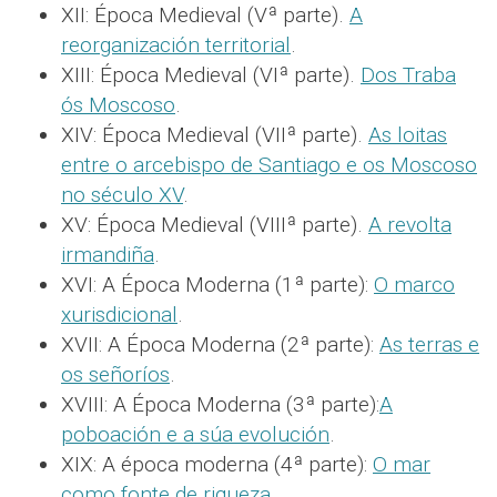
XII: Época Medieval (Vª parte).
A
reorganización territorial
.
XIII: Época Medieval (VIª parte).
Dos Traba
ós Moscoso
.
XIV: Época Medieval (VIIª parte).
As loitas
entre o arcebispo de Santiago e os Moscoso
no século XV
.
XV: Época Medieval (VIIIª parte).
A revolta
irmandiña
.
XVI: A Época Moderna (1ª parte):
O marco
xurisdicional
.
XVII: A Época Moderna (2ª parte):
As terras e
os señoríos
.
XVIII: A Época Moderna (3ª parte):
A
poboación e a súa evolución
.
XIX: A época moderna (4ª parte):
O mar
como fonte de riqueza
.