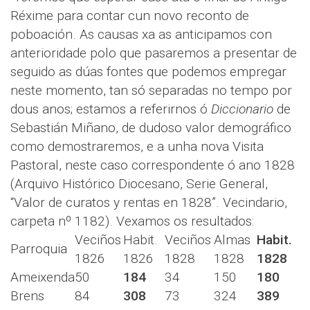
Réxime para contar cun novo reconto de
poboación. As causas xa as anticipamos con
anterioridade polo que pasaremos a presentar de
seguido as dúas fontes que podemos empregar
neste momento, tan só separadas no tempo por
dous anos; estamos a referirnos ó
Diccionario
de
Sebastián Miñano, de dudoso valor demográfico
como demostraremos, e a unha nova Visita
Pastoral, neste caso correspondente ó ano 1828
(Arquivo Histórico Diocesano, Serie General,
“Valor de curatos y rentas en 1828”. Vecindario,
carpeta nº 1182). Vexamos os resultados:
Veciños
Habit.
Veciños
Almas
Habit.
Parroquia
1826
1826
1828
1828
1828
Ameixenda
50
184
34
150
180
Brens
84
308
73
324
389