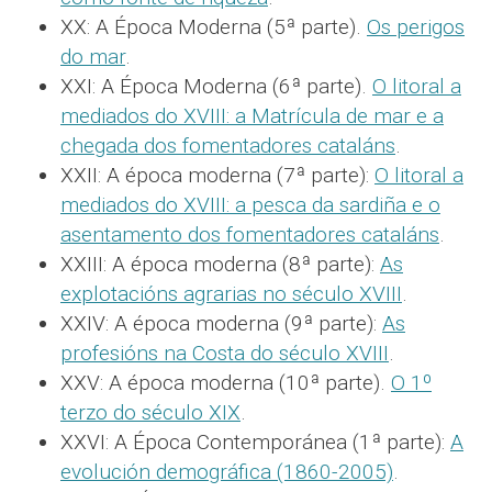
XX: A Época Moderna (5ª parte).
Os perigos
do mar
.
XXI: A Época Moderna (6ª parte).
O litoral a
mediados do XVIII: a Matrícula de mar e a
chegada dos fomentadores cataláns
.
XXII: A época moderna (7ª parte):
O litoral a
mediados do XVIII: a pesca da sardiña e o
asentamento dos fomentadores cataláns
.
XXIII: A época moderna (8ª parte):
As
explotacións agrarias no século XVIII
.
XXIV: A época moderna (9ª parte):
As
profesións na Costa do século XVIII
.
XXV: A época moderna (10ª parte).
O 1º
terzo do século XIX
.
XXVI: A Época Contemporánea (1ª parte):
A
evolución demográfica (1860-2005)
.