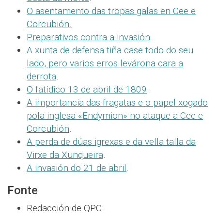
O asentamento das tropas galas en Cee e
Corcubión
.
Preparativos contra a invasión
.
A xunta de defensa tiña case todo do seu
lado, pero
varios erros levárona cara a
derrota
.
O fatídico 13 de abril de 1809
.
A importancia das fragatas e o papel xogado
pola inglesa «Endymion» no ataque a Cee e
Corcubión
.
A perda de dúas igrexas e da vella talla da
Virxe da Xunqueira
.
A invasión do 21 de abril
.
Fonte
Redacción de QPC