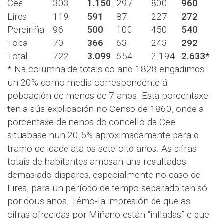
Cee
303
1.150
297
800
960
Lires
119
591
87
227
272
Pereiriña
96
500
100
450
540
Toba
70
366
63
243
292
Total
722
3.099
654
2.194
2.633*
* Na columna de totais do ano 1828 engadimos
un 20% como media correspondente á
poboación de menos de 7 anos. Esta porcentaxe
ten a súa explicación no Censo de 1860, onde a
porcentaxe de nenos do concello de Cee
situabase nun 20.5% aproximadamente para o
tramo de idade ata os sete-oito anos. As cifras
totais de habitantes amosan uns resultados
demasiado dispares, especialmente no caso de
Lires, para un período de tempo separado tan só
por dous anos. Témo-la impresión de que as
cifras ofrecidas por Miñano están “infladas” e que