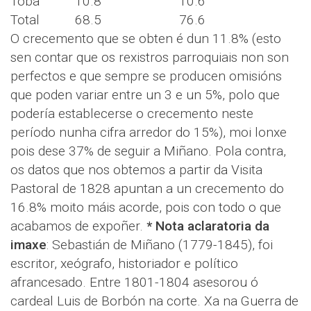
Toba
10.8
10.6
Total
68.5
76.6
O crecemento que se obten é dun 11.8% (esto
sen contar que os rexistros parroquiais non son
perfectos e que sempre se producen omisións
que poden variar entre un 3 e un 5%, polo que
podería establecerse o crecemento neste
período nunha cifra arredor do 15%), moi lonxe
pois dese 37% de seguir a Miñano. Pola contra,
os datos que nos obtemos a partir da Visita
Pastoral de 1828 apuntan a un crecemento do
16.8% moito máis acorde, pois con todo o que
acabamos de expoñer.
* Nota aclaratoria da
imaxe
: Sebastián de Miñano (1779-1845), foi
escritor, xeógrafo, historiador e político
afrancesado. Entre 1801-1804 asesorou ó
cardeal Luis de Borbón na corte. Xa na Guerra de