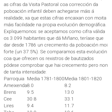
as cifras da Visita Pastoral coa corrección da
poboación infantil deben achegarse máis á
realidade, xa que estas cifras encaixan con moita
máis facilidade na propia evolución demográfica.
Expliquemonos: se aceptamos como cifra válida
os 3.099 habitantes que dá Miñano, teríase que
dar desde 1786 un crecimento da poboación moi
forte (un 37.5%). Se comparamos esta evolución
coa que ofrecen os rexistros de bautizados
pódese comprobar que hai crecemento pero non
de tanta intensidade:
Parroquia
Media 1781-1800
Media 1801-1820
Ameixenda
8.0
8.2
Brens
9.5
13.0
Cee
30.8
33.1
Lires
9.4
11.7