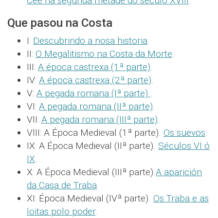
Cee na segunda metade do século XVIII
.
Que pasou na Costa
I:
Descubrindo a nosa historia
.
II:
O Megalitismo na Costa da Morte
.
III:
A época castrexa (1ª parte)
.
IV:
A época castrexa (2ª parte)
.
V:
A pegada romana (Iª parte)
.
VI:
A pegada romana (IIª parte)
.
VII:
A pegada romana (IIIª parte)
.
VIII: A Época Medieval (1ª parte).
Os suevos
.
IX: A Época Medieval (IIª parte).
Séculos VI ó
IX
.
X: A Época Medieval (IIIª parte).
A aparición
da Casa de Traba
.
XI: Época Medieval (IVª parte).
Os Traba e as
loitas polo poder
.