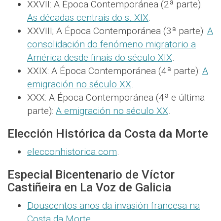
XXVII: A Época Contemporánea (2ª parte).
As décadas centrais do s. XIX
.
XXVIII; A Época Contemporánea (3ª parte):
A
consolidación do fenómeno migratorio a
América desde finais do século XIX
.
XXIX: A Época Contemporánea (4ª parte):
A
emigración no século XX
.
XXX: A Época Contemporánea (4ª e última
parte):
A emigración no século XX
.
Elección Histórica da Costa da Morte
elecconhistorica.com
.
Especial Bicentenario de Víctor
Castiñeira en La Voz de Galicia
Douscentos anos da invasión francesa na
Costa da Morte
.