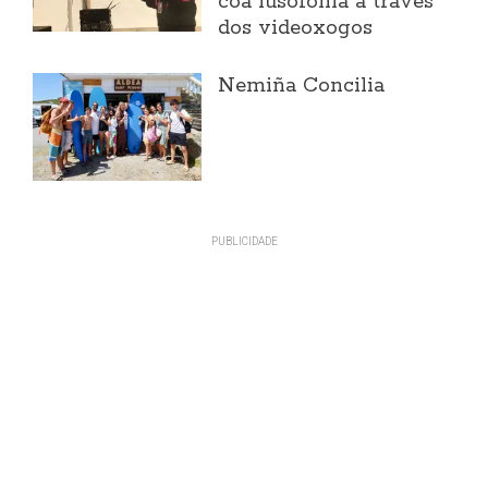
coa lusofonía a través
dos videoxogos
Nemiña Concilia