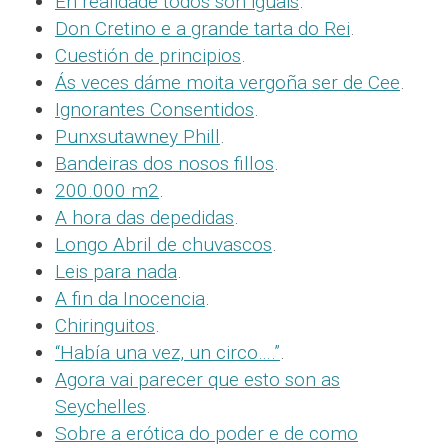
En realidade todos son iguais
.
Don Cretino e a grande tarta do Rei
.
Cuestión de principios
.
Ás veces dáme moita vergoña ser de Cee
.
Ignorantes Consentidos
.
Punxsutawney Phill
.
Bandeiras dos nosos fillos
.
200.000 m2
.
A hora das depedidas
.
Longo Abril de chuvascos
.
Leis para nada
.
A fin da Inocencia
.
Chiringuitos
.
“Había una vez, un circo….”
.
Agora vai parecer que esto son as
Seychelles
.
Sobre a erótica do poder e de como