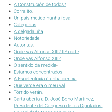
A Constitución de todos?
.
Corralito
.
Un país metido nunha fosa
.
Categorías
.
A delgada liña
.
Notoriedade
.
Autoritas
.
Onde vas Alfonso XIII? IIª parte
.
Onde vas Alfonso XIII?
.
O sentido da medida
-
Estamos concentrados
.
A Espeleoloxía é unha ciencia
.
Que verde era o meu val
.
Tórrido verán
.
Carta aberta a D. José Bono Martínez,
Presidente del Congreso de los Diputados.
.