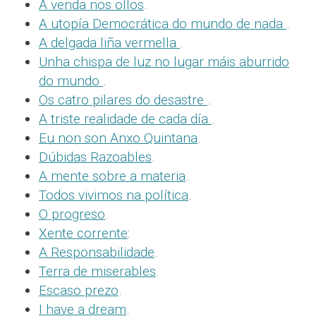
A venda nos ollos
.
A utopía Democrática do mundo de nada
.
A delgada liña vermella
.
Unha chispa de luz no lugar máis aburrido
do mundo
.
Os catro pilares do desastre
.
A triste realidade de cada día
.
Eu non son Anxo Quintana
.
Dúbidas Razoables
.
A mente sobre a materia
.
Todos vivimos na política
.
O progreso
.
Xente corrente
:
A Responsabilidade
.
Terra de miserables
.
Escaso prezo
.
I have a dream
.