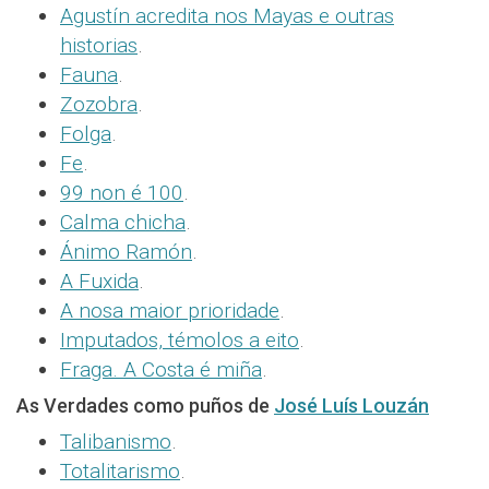
Agustín acredita nos Mayas e outras
historias
.
Fauna
.
Zozobra
.
Folga
.
Fe
.
99 non é 100
.
Calma chicha
.
Ánimo Ramón
.
A Fuxida
.
A nosa maior prioridade
.
Imputados, témolos a eito
.
Fraga. A Costa é miña
.
As Verdades como puños de
José Luís Louzán
Talibanismo
.
Totalitarismo
.