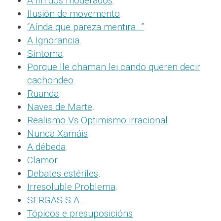
A fin dos moderados
.
Ilusión de movemento
.
“Aínda que pareza mentira…”
.
A Ignorancia
.
Síntoma
.
Porque lle chaman lei cando queren decir
cachondeo
.
Ruanda
.
Naves de Marte
.
Realismo Vs Optimismo irracional
.
Nunca Xamáis
.
A débeda
.
Clamor
.
Debates estériles
.
Irresoluble Problema
.
SERGAS S.A.
.
Tópicos e presuposicións
.