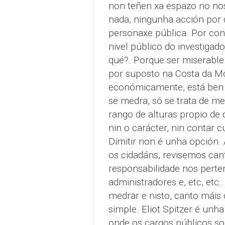
non teñen xa espazo no nos
nada, ningunha acción por 
personaxe pública. Por cont
nivel público do investigado
qué?. Porque ser miserable
por suposto na Costa da Mo
económicamente, está ben v
se medra, só se trata de me
rango de alturas propio de 
nin o carácter, nin contar c
Dimitir non é unha opción. 
os cidadáns, revisemos can
responsabilidade nos pert
administradores e, etc, etc
medrar e nisto, canto máis 
simple. Eliot Spitzer é unh
onde os cargos públicos s