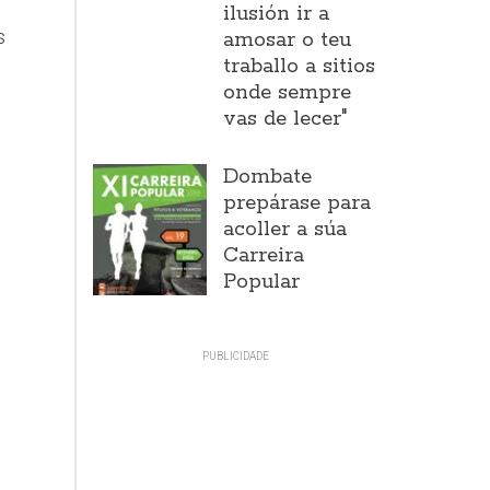
ilusión ir a
s
amosar o teu
traballo a sitios
onde sempre
vas de lecer"
Dombate
prepárase para
acoller a súa
Carreira
Popular