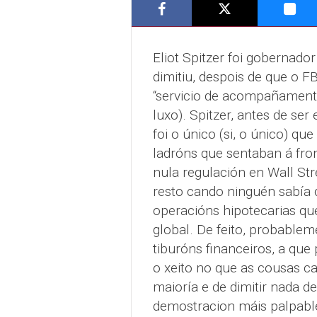
Eliot Spitzer foi gobernad
dimitiu, despois de que o F
“servicio de acompañamento
luxo). Spitzer, antes de ser
foi o único (si, o único) q
ladróns que sentaban á fr
nula regulación en Wall Str
resto cando ninguén sabía 
operacións hipotecarias qu
global. De feito, probablem
tiburóns financeiros, a que
o xeito no que as cousas ca
maioría e de dimitir nada d
demostracion máis palpable