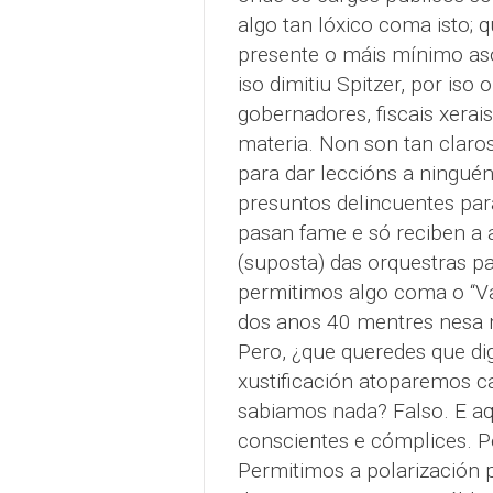
algo tan lóxico coma isto; 
presente o máis mínimo aso
iso dimitiu Spitzer, por iso 
gobernadores, fiscais xerai
materia. Non son tan claro
para dar leccións a ningué
presuntos delincuentes para
pasan fame e só reciben a 
(suposta) das orquestras p
permitimos algo coma o “Va
dos anos 40 mentres nesa 
Pero, ¿que queredes que dig
xustificación atoparemos c
sabiamos nada? Falso. E aq
conscientes e cómplices. Pe
Permitimos a polarización po