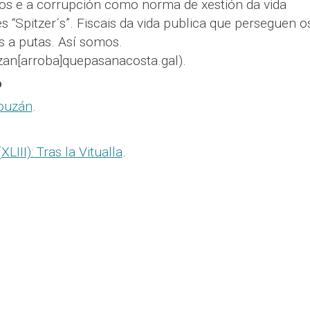
cos e a corrupción como norma de xestión da vida
 “Spitzer´s”. Fiscais da vida publica que perseguen o
 a putas. Así somos.
zan[arroba]quepasanacosta.gal).
o
Louzán
.
LIII): Tras la Vitualla
.