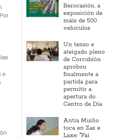
Berocasión, a
i
exposición de
 Por
máis de 500
vehículos
Un tenso e
ateigado pleno
ias
de Corcubión
aprobou
s e
finalmente a
partida para
s
permitir a
apertura do
Centro de Día
Antía Muíño
toca en Zas e
ión
Laxe: "Fai