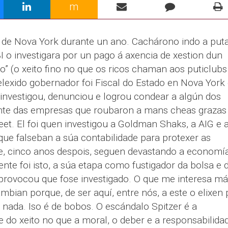
m
or de Nova York durante un ano. Cachárono indo a put
BI o investigara por un pago á axencia de xestion dun
” (o xeito fino no que os ricos chaman aos puticlubs
 elexido gobernador foi Fiscal do Estado en Nova York
ue investigou, denunciou e logrou condear a algún dos
onte das empresas que roubaron a mans cheas grazas
eet. El foi quen investigou a Goldman Shaks, a AIG e 
que falseban a súa contabilidade para protexer as
e, cinco anos despois, seguen devastando a economí
ente foi isto, a súa etapa como fustigador da bolsa e 
 provocou que fose investigado. O que me interesa má
mbian porque, de ser aquí, entre nós, a este o elixen 
e nada. Iso é de bobos. O escándalo Spitzer é a
 do xeito no que a moral, o deber e a responsabilida