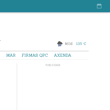
MOS
13.5 °C
S
MAR
FIRMAS QPC
AXENDA