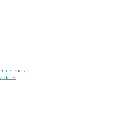
.
ente e enerxía
.
rvadores
.