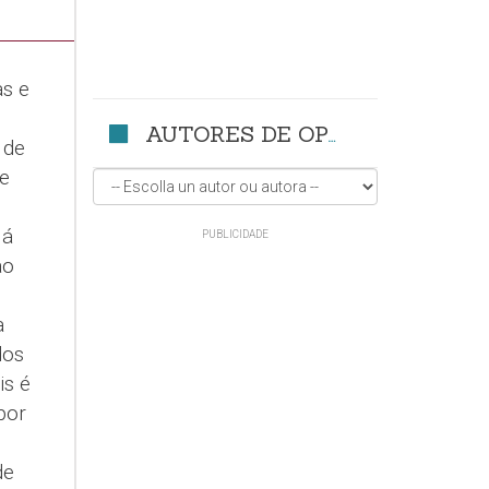
as e
AUTORES DE OPINIÓN
 de
 e
 á
ao
a
dos
is é
por
de