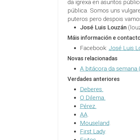
da igrexa en asuntos públi
pública. Somos uns vulgares
puteros pero despois vamos
José Luis Louzán
(lou
Máis información e contact
Facebook:
José Luis 
Novas relacionadas
A bitácora da semana (X
Verdades anteriores
Deberes.
O Dilema.
Pérez.
AA
.
Mouseland
.
First Lady
.
Feitos
.