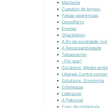
Marbella
.
Cuestión de tempo
.
Falsas aparencias
.
Despilfarro
.
Envexa
.
Shackleton
.
A fin da sociedade civil
A Resposanbilidade
.
Tabaquismo
.
¿Por que?
.
Solutions. Medio ambi
Liberais Contra conse
Solutions. Economía
.
Entelequia
.
Liderazgo
.
A Patronal
.
Fuxir da poliarquía
.