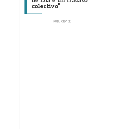
de Día é un fracaso
colectivo"