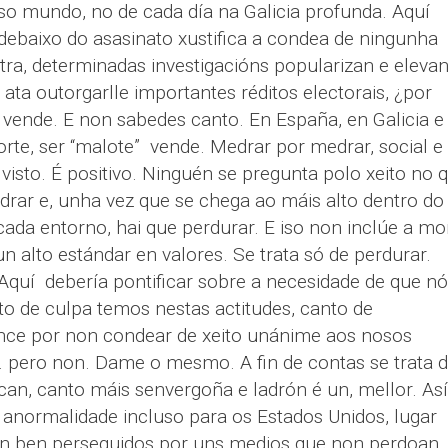
o mundo, no de cada día na Galicia profunda. Aquí
debaixo do asasinato xustifica a condea de ningunha
ra, determinadas investigacións popularizan e elevan
 ata outorgarlle importantes réditos electorais, ¿por
 vende. E non sabedes canto. En España, en Galicia e
rte, ser “malote” vende. Medrar por medrar, social e
isto. É positivo. Ninguén se pregunta polo xeito no 
drar e, unha vez que se chega ao máis alto dentro do
cada entorno, hai que perdurar. E iso non inclúe a mor
un alto estándar en valores. Se trata só de perdurar.
Aquí debería pontificar sobre a necesidade de que nó
to de culpa temos nestas actitudes, canto de
ence por non condear de xeito unánime aos nosos
... pero non. Dame o mesmo. A fin de contas se trata 
can, canto máis senvergoña e ladrón é un, mellor. Así
a anormalidade incluso para os Estados Unidos, lugar
on ben perseguidos por uns medios que non perdoan