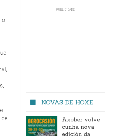
 o
que
al,
s,
NOVAS DE HOXE
de
 de
Axober volve
cunha nova
edición da