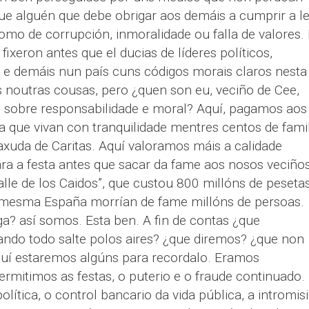
que alguén que debe obrigar aos demáis a cumprir a le
mo de corrupción, inmoralidade ou falla de valores.
o fixeron antes que el ducias de líderes políticos,
s e demáis nun país cuns códigos morais claros nesta
s noutras cousas, pero ¿quen son eu, veciño de Cee,
n sobre responsabilidade e moral? Aquí, pagamos aos
 que vivan con tranquilidade mentres centos de famil
axuda de Caritas. Aquí valoramos máis a calidade
ara a festa antes que sacar da fame aos nosos veciño
lle de los Caidos”, que custou 800 millóns de peseta
mesma España morrían de fame millóns de persoas.
a? así somos. Esta ben. A fin de contas ¿que
ando todo salte polos aires? ¿que diremos? ¿que non
uí estaremos algúns para recordalo. Eramos
rmitimos as festas, o puterio e o fraude continuado.
lítica, o control bancario da vida pública, a intromis