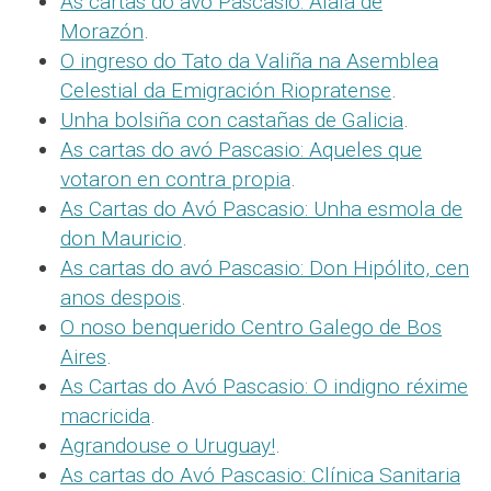
As cartas do avó Pascasio: Alalá de
Morazón
.
O ingreso do Tato da Valiña na Asemblea
Celestial da Emigración Riopratense
.
Unha bolsiña con castañas de Galicia
.
As cartas do avó Pascasio: Aqueles que
votaron en contra propia
.
As Cartas do Avó Pascasio: Unha esmola de
don Mauricio
.
As cartas do avó Pascasio: Don Hipólito, cen
anos despois
.
O noso benquerido Centro Galego de Bos
Aires
.
As Cartas do Avó Pascasio: O indigno réxime
macricida
.
Agrandouse o Uruguay!
.
As cartas do Avó Pascasio: Clínica Sanitaria