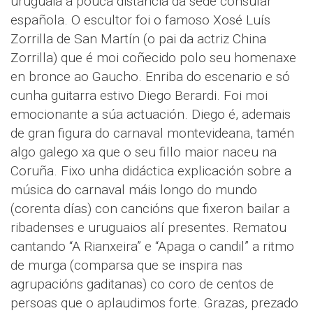
uruguaia a pouca distancia da sede consular
española. O escultor foi o famoso Xosé Luís
Zorrilla de San Martín (o pai da actriz China
Zorrilla) que é moi coñecido polo seu homenaxe
en bronce ao Gaucho. Enriba do escenario e só
cunha guitarra estivo Diego Berardi. Foi moi
emocionante a súa actuación. Diego é, ademais
de gran figura do carnaval montevideana, tamén
algo galego xa que o seu fillo maior naceu na
Coruña. Fixo unha didáctica explicación sobre a
música do carnaval máis longo do mundo
(corenta días) con cancións que fixeron bailar a
ribadenses e uruguaios alí presentes. Rematou
cantando “A Rianxeira” e “Apaga o candil” a ritmo
de murga (comparsa que se inspira nas
agrupacións gaditanas) co coro de centos de
persoas que o aplaudimos forte. Grazas, prezado