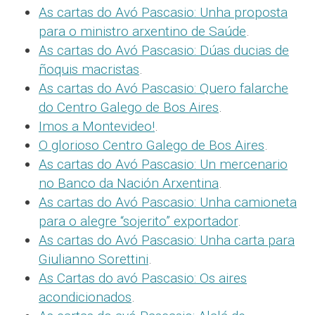
As cartas do Avó Pascasio: Unha proposta
para o ministro arxentino de Saúde
.
As cartas do Avó Pascasio: Dúas ducias de
ñoquis macristas
.
As cartas do Avó Pascasio: Quero falarche
do Centro Galego de Bos Aires
.
Imos a Montevideo!
.
O glorioso Centro Galego de Bos Aires
.
As cartas do Avó Pascasio: Un mercenario
no Banco da Nación Arxentina
.
As cartas do Avó Pascasio: Unha camioneta
para o alegre “sojerito” exportador
.
As cartas do Avó Pascasio: Unha carta para
Giulianno Sorettini
.
As Cartas do avó Pascasio: Os aires
acondicionados
.