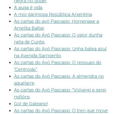
negra no poder
.
A auga é vida
.
A moi garimosa República Arxentina
.
As cartas do avó Pascasio: Homenaxe a
Amelita Baltar
.
As cartas do Avó Pascasio: O valor dunha
neta de Cuntis
.
As cartas do Avó Pascasio: Unha balea azul
na Avenida Sarmiento
.
As cartas do Avó Pascasio: O repouso do
“Centrojás”
.
As cartas do Avó Pascasio: A almendra no
aquelarre
.
As cartas do Avó Pascasio: “Volverei e serei
millóns
.
Gol de Galeano!
.
As cartas do Avó Pascasio: O tren que move