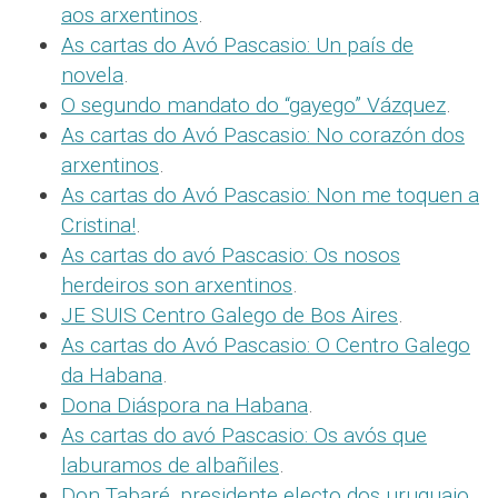
aos arxentinos
.
As cartas do Avó Pascasio: Un país de
novela
.
O segundo mandato do “gayego” Vázquez
.
As cartas do Avó Pascasio: No corazón dos
arxentinos
.
As cartas do Avó Pascasio: Non me toquen a
Cristina!
.
As cartas do avó Pascasio: Os nosos
herdeiros son arxentinos
.
JE SUIS Centro Galego de Bos Aires
.
As cartas do Avó Pascasio: O Centro Galego
da Habana
.
Dona Diáspora na Habana
.
As cartas do avó Pascasio: Os avós que
laburamos de albañiles
.
Don Tabaré, presidente electo dos uruguaio
.