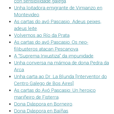
con sensibilidade galega
.
Unha loitadora emigrante de Vimianzo en
Montevideo
.
As cartas do avó Pascasio. Adeus peixes,
adeus leite
.
Volvemos ao Río da Prata
.
As cartas do avó Pascasio: Os neo-
filibusteros atacan Pescanova
.
A “Suprema Inxustiza” da impunidade
.
Unha conversa na mámoa de dona Pedra da
Arca
.
Unha carta ao Dr. La Blunda [Interventor do
Centro Galego de Bos Aires]
.
As cartas do Avó Pascasio: Un heroico
mariñeiro de Fisterra
.
Dona Diáspora en Borneiro
.
Dona Diáspora en Baíñas
.