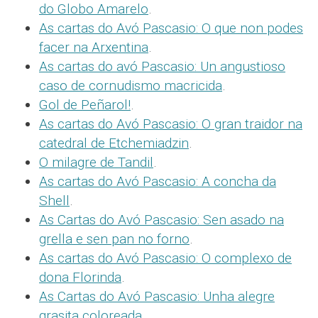
do Globo Amarelo
.
As cartas do Avó Pascasio: O que non podes
facer na Arxentina
.
As cartas do avó Pascasio: Un angustioso
caso de cornudismo macricida
.
Gol de Peñarol!
.
As cartas do Avó Pascasio: O gran traidor na
catedral de Etchemiadzin
.
O milagre de Tandil
.
As cartas do Avó Pascasio: A concha da
Shell
.
As Cartas do Avó Pascasio: Sen asado na
grella e sen pan no forno
.
As cartas do Avó Pascasio: O complexo de
dona Florinda
.
As Cartas do Avó Pascasio: Unha alegre
grasita coloreada
.