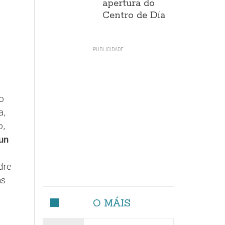
apertura do
Centro de Día
o
a,
o,
 un
dre
as
O MÁIS