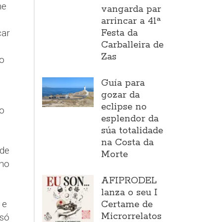
me
vangarda par
arrincar a 41ª
Festa da
car
Carballeira de
Zas
o
Guía para
gozar da
eclipse no
to
esplendor da
súa totalidade
na Costa da
 de
Morte
 no
AFIPRODEL
lanza o seu I
 e
Certame de
Microrrelatos
 só