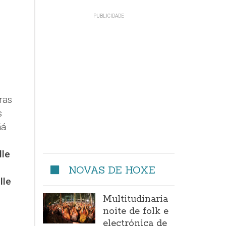
ras
s
ñá
le
NOVAS DE HOXE
lle
E
Multitudinaria
noite de folk e
electrónica de