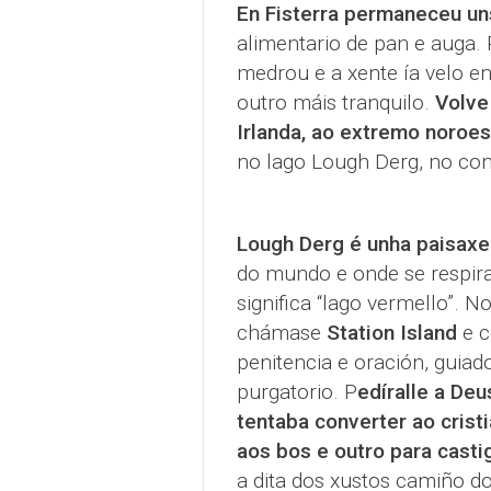
En Fisterra permaneceu un
alimentario de pan e auga.
medrou e a xente ía velo e
outro máis tranquilo.
Volve
Irlanda, ao extremo noroes
no lago Lough Derg, no co
Lough Derg é unha paisaxe
do mundo e onde se respira 
significa “lago vermello”. 
chámase
Station Island
e c
penitencia e oración, guia
purgatorio. P
edíralle a Deu
tentaba converter ao crist
aos bos e outro para casti
a dita dos xustos camiño d