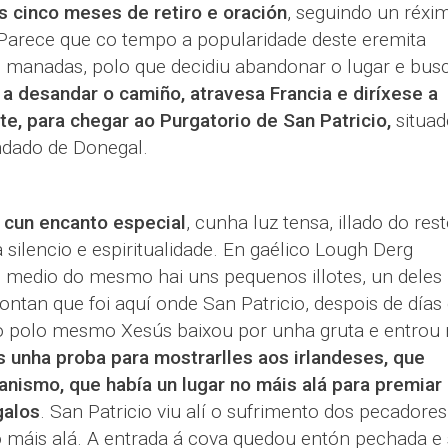
s cinco meses de retiro e oración
, seguindo un réxi
 Parece que co tempo a popularidade deste eremita
n manadas, polo que decidiu abandonar o lugar e bus
 a desandar o camiño, atravesa Francia e diríxese a
te, para chegar ao Purgatorio de San Patricio,
situad
ndado de Donegal.
 cun encanto especial
, cunha luz tensa, illado do res
silencio e espiritualidade. En gaélico Lough Derg
No medio do mesmo hai uns pequenos illotes, un deles
ontan que foi aquí onde San Patricio, despois de días
do polo mesmo Xesús baixou por unha gruta e entrou
s unha proba para mostrarlles aos irlandeses, que
ianismo, que había un lugar no máis alá para premiar
galos
. San Patricio viu alí o sufrimento dos pecadores
o máis alá. A entrada á cova quedou entón pechada e