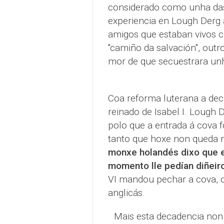
considerado como unha das 
experiencia en Lough Derg a
amigos que estaban vivos ca
"camiño da salvación", out
mor de que secuestrara un
Coa reforma luterana a dec
reinado de Isabel I. Lough 
polo que a entrada á cova f
tanto que hoxe non queda 
monxe holandés dixo que e
momento lle pedían diñeiro
VI mandou pechar a cova, co
anglicás.
Mais esta decadencia non s