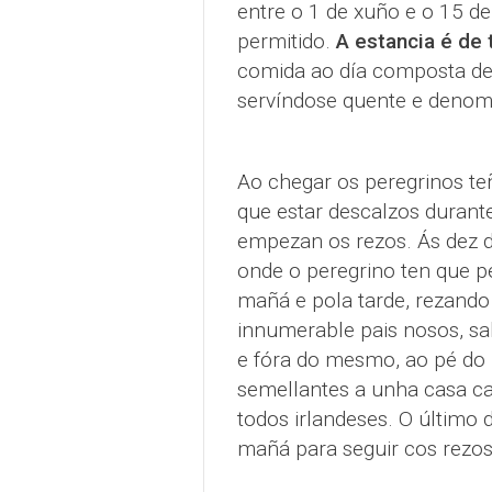
entre o 1 de xuño e o 15 de
permitido.
A estancia é de 
comida ao día composta de to
servíndose quente e denomí
Ao chegar os peregrinos teñ
que estar descalzos durante
empezan os rezos. Ás dez da
onde o peregrino ten que 
mañá e pola tarde, rezando 
innumerable pais nosos, sa
e fóra do mesmo, ao pé do 
semellantes a unha casa ca
todos irlandeses. O último 
mañá para seguir cos rezos 