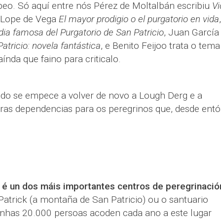
peo. Só aquí entre nós Pérez de Moltalbán escribiu
Vi
 Lope de Vega
El mayor prodigio o el purgatorio en vida
,
a famosa del Purgatorio de San Patricio
, Juan García
atricio: novela fantástica
, e Benito Feijoo trata o tem
índa que faino para criticalo.
cando se empece a volver de novo a Lough Derg e a
tras dependencias para os peregrinos que, desde entó
e
 é un dos máis importantes centros de peregrinació
Patrick (a montaña de San Patricio) ou o santuario
nhas 20.000 persoas acoden cada ano a este lugar