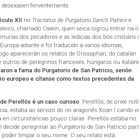
o desexasen ferventemente.
éculo XII
no
Tractatus de Purgatorio Sancti Patricii
e
aleiro, chamado Owein, quen seica logrou entrar na 
enurias dos pecadores e as ledicias dos bos cristiáns
r Europa adiante e foi traducido a varios idiomas,
ogo aparecerán os relatos de Grissaphan, do catalán
 outros de peregrinos franceses, húngaros ou italian
laron a fama do Purgatorio de San Patricio, senón
ario europeo e cítanse como textos precedentes da
de Perellós é un caso curioso
. Perellós, de orixe nob
ia, estaba ao servizo do rei aragonés Xoan I cando e
 en circunstancias pouco claras. Perellós estaba no
 decide peregrinar ao Purgatorio de San Patricio par
e poder limpar o seu nome. O seu relato está