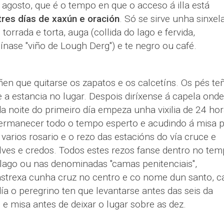
 agosto, que é o tempo en que o acceso á illa está
tres días de xaxún e oración
. Só se sirve unha sinxel
rrada e torta, auga (collida do lago e fervida,
nase "viño de Lough Derg") e te negro ou café.
en que quitarse os zapatos e os calcetíns. Os pés te
 a estancia no lugar. Despois diríxense á capela onde
 noite do primeiro día empeza unha vixilia de 24 hor
permanecer todo o tempo esperto e acudindo á misa p
varios rosario e o rezo das estacións do vía cruce e
lves e credos. Todos estes rezos fanse dentro no tem
lago ou nas denominadas "camas penitenciais",
strexa cunha cruz no centro e co nome dun santo, c
día o peregrino ten que levantarse antes das seis da
e misa antes de deixar o lugar sobre as dez.