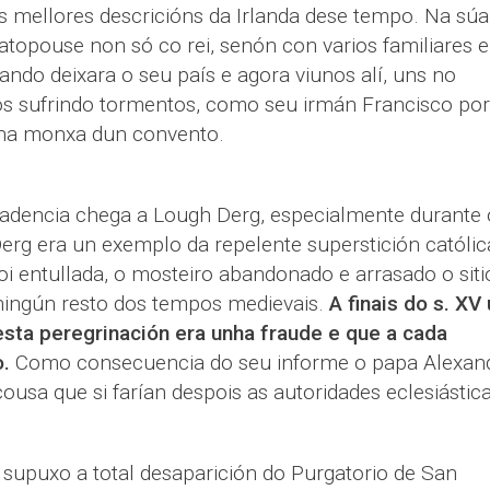
mellores descricións da Irlanda dese tempo. Na súa
topouse non só co rei, senón con varios familiares e
ndo deixara o seu país e agora viunos alí, uns no
ros sufrindo tormentos, como seu irmán Francisco por
ha monxa dun convento.
adencia chega a Lough Derg, especialmente durante 
Derg era un exemplo da repelente superstición católic
oi entullada, o mosteiro abandonado e arrasado o siti
ningún resto dos tempos medievais.
A finais do s. XV
sta peregrinación era unha fraude e que a cada
.
Como consecuencia do seu informe o papa Alexan
usa que si farían despois as autoridades eclesiástic
upuxo a total desaparición do Purgatorio de San