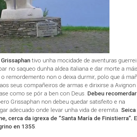
 Grissaphan
tivo unha mocidade de aventuras guerrei
par no saqueo dunha aldea italiana e dar morte a mái
e o remordemento non o deixa durmir, polo que á ma
aos seus compañeiros de armas e dirixirse a Avignon
lase como se pór a ben con Deus.
Debeu recomerdarl
pero Grissaphan non debeu quedar satisfeito e na
ugar adecuado onde levar unha vida de eremita.
Seica 
, cerca da igrexa de “Santa María de Finistierra”. 
grino en 1355
.