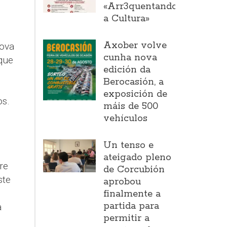
«Arr3quentando
a Cultura»
Axober volve
cova
cunha nova
 que
edición da
Berocasión, a
exposición de
os.
máis de 500
vehículos
Un tenso e
ateigado pleno
re
de Corcubión
ste
aprobou
finalmente a
partida para
a
permitir a