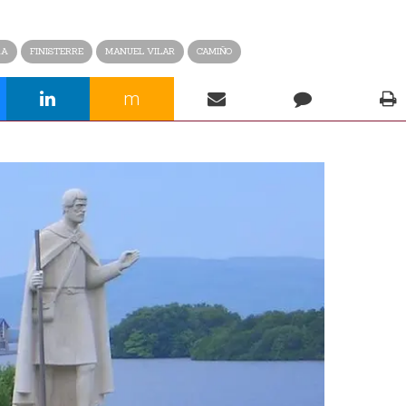
RA
FINISTERRE
MANUEL VILAR
CAMIÑO
m