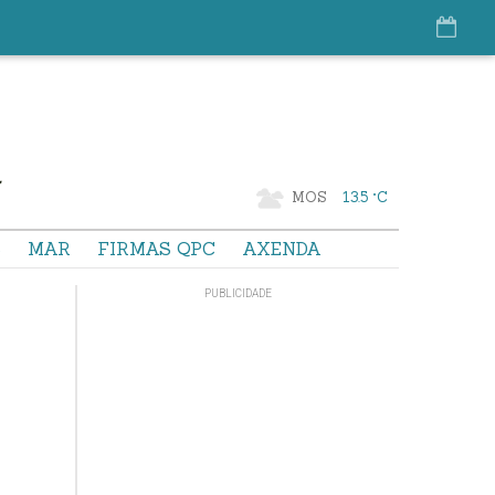
MOS
13.5 °C
S
MAR
FIRMAS QPC
AXENDA