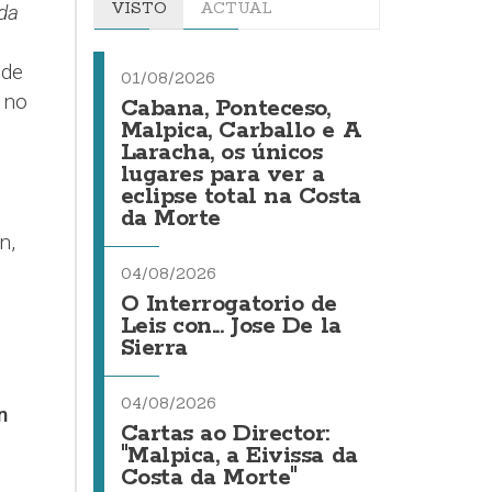
VISTO
ACTUAL
da
 de
01/08/2026
a no
Cabana, Ponteceso,
Malpica, Carballo e A
Laracha, os únicos
lugares para ver a
eclipse total na Costa
da Morte
n,
04/08/2026
O Interrogatorio de
Leis con... Jose De la
Sierra
04/08/2026
n
Cartas ao Director:
"Malpica, a Eivissa da
Costa da Morte"