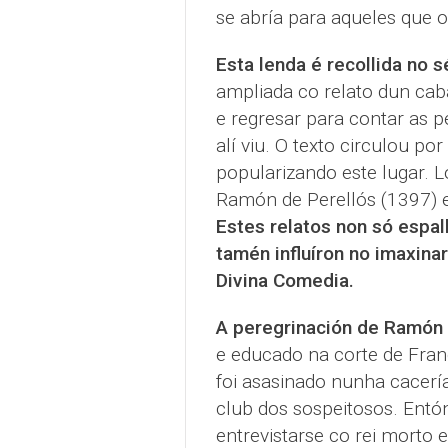
se abría para aqueles que 
Esta lenda é recollida no s
ampliada co relato dun cab
e regresar para contar as p
alí viu. O texto circulou po
popularizando este lugar. L
Ramón de Perellós (1397) e
Estes relatos non só espal
tamén influíron no imaxin
Divina Comedia.
A peregrinación de Ramón 
e educado na corte de Franc
foi asasinado nunha cacería
club dos sospeitosos. Entón
entrevistarse co rei morto 