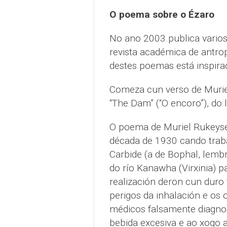
O poema sobre o Ézaro
No ano 2003 publica vario
revista académica de antrop
destes poemas está inspira
Comeza cun verso de Murie
“The Dam” (“O encoro”), do 
O poema de Muriel Rukeyser
década de 1930 cando trab
Carbide (a de Bophal, lembr
do río Kanawha (Virxinia) p
realización deron cun duro 
perigos da inhalación e os 
médicos falsamente diagno
bebida excesiva e ao xogo a