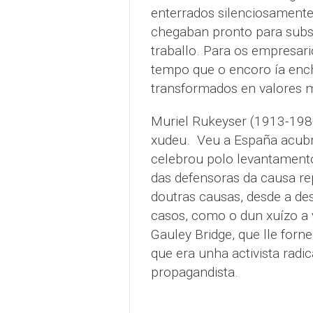
enterrados silenciosamente
chegaban pronto para subst
traballo. Para os empresar
tempo que o encoro ía enc
transformados en valores m
Muriel Rukeyser (1913-1980
xudeu. Veu a España acubr
celebrou polo levantamento 
das defensoras da causa re
doutras causas, desde a des
casos, como o dun xuízo a 
Gauley Bridge, que lle forn
que era unha activista rad
propagandista.