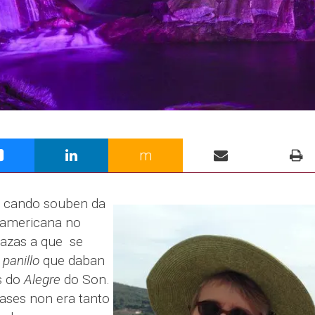
m
6 cando souben da
 americana no
grazas a que se
e
panillo
que daban
s do
Alegre
do Son.
lases non era tanto