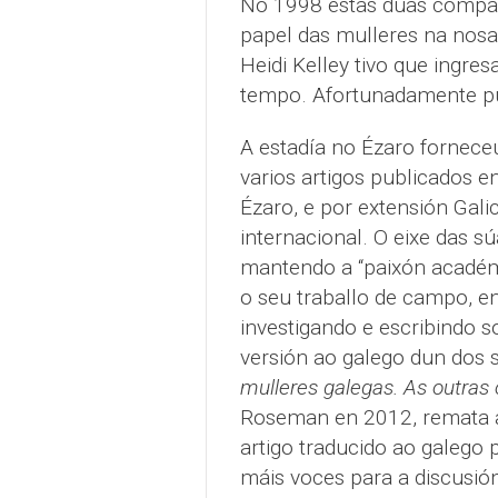
No 1998 estas dúas compañe
papel das mulleres na nosa
Heidi Kelley tivo que ingre
tempo. Afortunadamente puid
A estadía no Ézaro forneceu
varios artigos publicados 
Ézaro, e por extensión Gali
internacional. O eixe das s
mantendo a “paixón académic
o seu traballo de campo, en
investigando e escribindo 
versión ao galego dun dos s
mulleres galegas. As outras 
Roseman en 2012, remata a 
artigo traducido ao galego
máis voces para a discusión