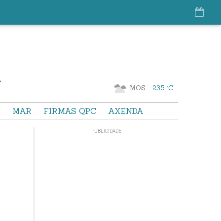
MOS
23.5 °C
S
MAR
FIRMAS QPC
AXENDA