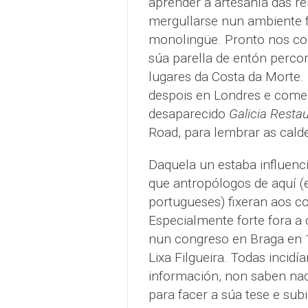
aprender a artesanía das 
mergullarse nun ambiente 
monolingüe. Pronto nos c
súa parella de entón perco
lugares da Costa da Morte. E
despois en Londres e com
desaparecido
Galicia Resta
Road, para lembrar as calde
Daquela un estaba influenci
que antropólogos de aquí (
portugueses) fixeran aos co
Especialmente forte fora a c
nun congreso en Braga en 1
Lixa Filgueira. Todas incid
información, non saben nada
para facer a súa tese e sub