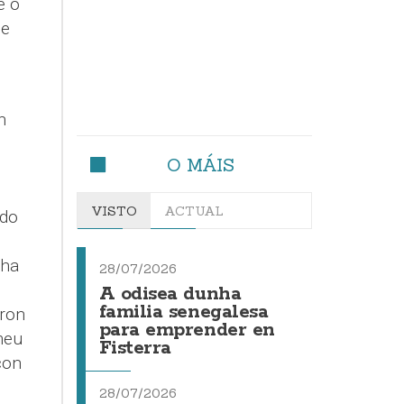
e o
ue
n
O MÁIS
VISTO
ACTUAL
ado
nha
28/07/2026
A odisea dunha
familia senegalesa
aron
para emprender en
meu
Fisterra
con
28/07/2026