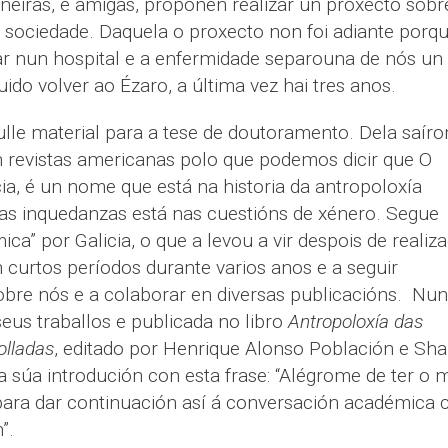
iras, e amigas, propoñen realizar un proxecto sobr
 sociedade. Daquela o proxecto non foi adiante porq
sar nun hospital e a enfermidade separouna de nós un
o volver ao Ézaro, a última vez hai tres anos.
lle material para a tese de doutoramento. Dela saíro
en revistas americanas polo que podemos dicir que O
cia, é un nome que está na historia da antropoloxía
úas inquedanzas está nas cuestións de xénero. Segue
a” por Galicia, o que a levou a vir despois de realiz
 curtos períodos durante varios anos e a seguir
sobre nós e a colaborar en diversas publicacións. Nu
eus traballos e publicada no libro
Antropoloxía das
olladas
, editado por Henrique Alonso Población e Sh
súa introdución con esta frase: “Alégrome de ter o 
 para dar continuación así á conversación académica 
”.