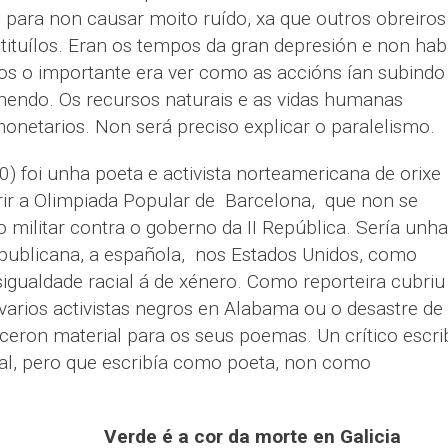
 para non causar moito ruído, xa que outros obreiros
ituílos. Eran os tempos da gran depresión e non hab
ios o importante era ver como as accións ían subindo
hendo. Os recursos naturais e as vidas humanas
onetarios. Non será preciso explicar o paralelismo.
) foi unha poeta e activista norteamericana de orixe
ir a Olimpiada Popular de Barcelona, que non se
militar contra o goberno da II República. Sería unha
publicana, a española, nos Estados Unidos, como
igualdade racial á de xénero. Como reporteira cubriu
varios activistas negros en Alabama ou o desastre de
eceron material para os seus poemas. Un crítico escri
ical, pero que escribía como poeta, non como
Verde é a cor da morte en Galicia