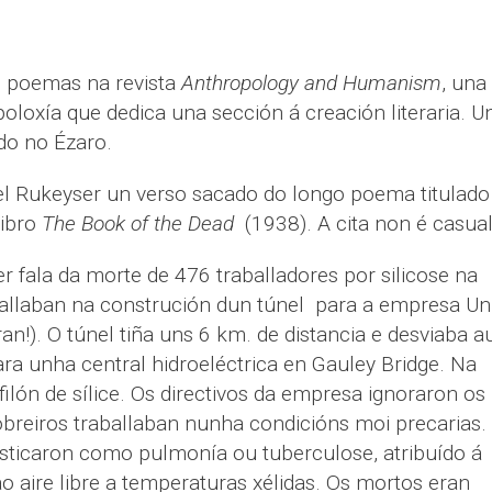
s poemas na revista
Anthropology and Humanism
, una
oloxía que dedica una sección á creación literaria. U
do no Ézaro.
l Rukeyser un verso sacado do longo poema titulado
libro
The Book of the Dead
(1938). A cita non é casua
 fala da morte de 476 traballadores por silicose na
allaban na construción dun túnel para a empresa Un
an!). O túnel tiña uns 6 km. de distancia e desviaba a
ara unha central hidroeléctrica en Gauley Bridge. Na
filón de sílice. Os directivos da empresa ignoraron os
obreiros traballaban nunha condicións moi precarias.
sticaron como pulmonía ou tuberculose, atribuído á
o aire libre a temperaturas xélidas. Os mortos eran