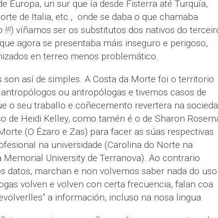
e Europa, un sur que ía desde Fisterra até Turquía,
orte de Italia, etc., onde se daba o que chamaba
!!!
) víñamos ser os substitutos dos nativos do terceir
ue agora se presentaba máis inseguro e perigoso,
nizados en terreo menos problemático.
on así de simples. A Costa da Morte foi o territorio
s antropólogos ou antropólogas e tivemos casos de
e o seu traballo e coñecemento revertera na socied
aso de Heidi Kelley, como tamén é o de Sharon Rosem
Morte (O Ézaro e Zas) para facer as súas respectivas
ofesional na universidade (Carolina do Norte na
na Memorial University de Terranova). Ao contrario
os datos, marchan e non volvemos saber nada do uso
ogas volven e volven con certa frecuencia, falan coa
evolverlles” a información, incluso na nosa lingua.