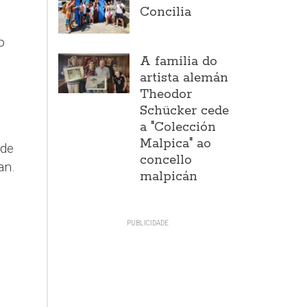
Concilia
o
A familia do
artista alemán
Theodor
Schücker cede
a "Colección
Malpica" ao
ade
concello
an.
malpicán