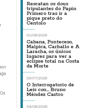
Rescatan os dous
tripulantes do Papin
Primero tras ir a
pique preto do
Centolo
n
01/08/2026
Cabana, Ponteceso,
Malpica, Carballo e A
l.
Laracha, os únicos
lugares para ver a
eclipse total na Costa
da Morte
ion
uga
29/07/2026
O Interrogatorio de
Leis con... Bruno
 Os
Méndez Castro
04/08/2026