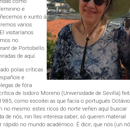
rendas como
feminino e
oñecemos e xunto á
rremos varios
l visitaríanos
emos no
urant
de Portobello
iradas de aquí.
ado polas críticas
españois e
legas de fóra.
rítica de Isidoro Moreno (Universidade de Sevilla) feit
985, como escoitei as que facía o portugués Octávio
ían no mesmo: estes ricos do norte veñen aquí buscar
 de nós, nin lles interesa saber, só queren material
ir rápido no mundo académico. É dicir, que nós (un n