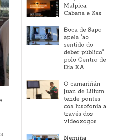
Malpica,
Cabana e Zas
Boca de Sapo
apela "ao
sentido do
deber público"
polo Centro de
Día XA
O camariñán
Juan de Lilium
tende pontes
a
coa lusofonía a
través dos
videoxogos
ós
Nemiña