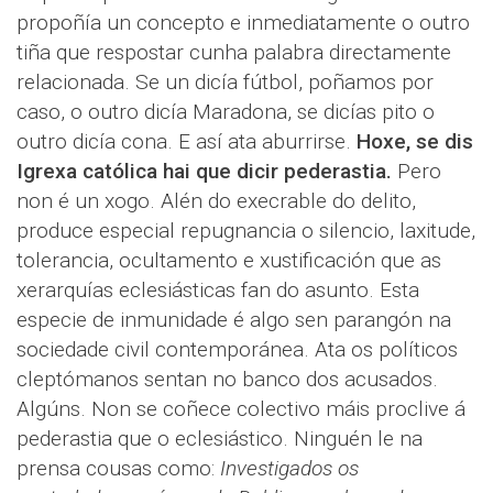
propoñía un concepto e inmediatamente o outro
tiña que respostar cunha palabra directamente
relacionada. Se un dicía fútbol, poñamos por
caso, o outro dicía Maradona, se dicías pito o
outro dicía cona. E así ata aburrirse.
Hoxe, se dis
Igrexa católica hai que dicir pederastia.
Pero
non é un xogo. Alén do execrable do delito,
produce especial repugnancia o silencio, laxitude,
tolerancia, ocultamento e xustificación que as
xerarquías eclesiásticas fan do asunto. Esta
especie de inmunidade é algo sen parangón na
sociedade civil contemporánea. Ata os políticos
cleptómanos sentan no banco dos acusados.
Algúns. Non se coñece colectivo máis proclive á
pederastia que o eclesiástico. Ninguén le na
prensa cousas como:
Investigados os