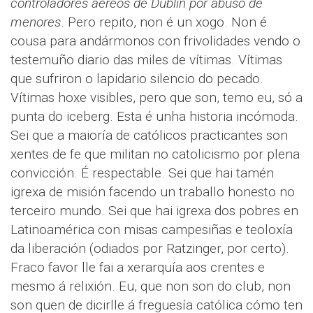
controladores aéreos de Dublin por abuso de
menores
. Pero repito, non é un xogo. Non é
cousa para andármonos con frivolidades vendo o
testemuño diario das miles de vítimas. Vítimas
que sufriron o lapidario silencio do pecado.
Vítimas hoxe visibles, pero que son, temo eu, só a
punta do iceberg. Esta é unha historia incómoda.
Sei que a maioría de católicos practicantes son
xentes de fe que militan no catolicismo por plena
convicción. É respectable. Sei que hai tamén
igrexa de misión facendo un traballo honesto no
terceiro mundo. Sei que hai igrexa dos pobres en
Latinoamérica con misas campesiñas e teoloxía
da liberación (odiados por Ratzinger, por certo).
Fraco favor lle fai a xerarquía aos crentes e
mesmo á relixión. Eu, que non son do club, non
son quen de dicirlle á freguesía católica cómo ten