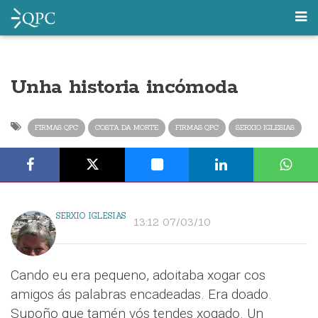
Unha historia incómoda
FIRMAS QPC
COSTA DA MORTE
FIRMAS QPC
SERXIO IGLESIAS
SERXIO IGLESIAS
13:12 07/03/10
Cando eu era pequeno, adoitaba xogar cos
amigos ás palabras encadeadas. Era doado.
Supoño que tamén vós tendes xogado. Un