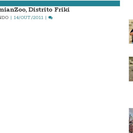
mianZoo, Distrito Friki
INDO
14/OUT./2011