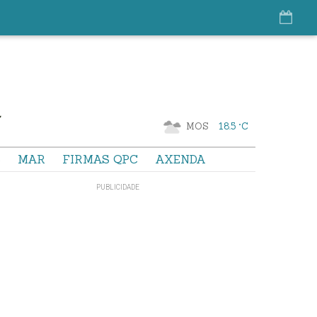
MOS
18.5 °C
S
MAR
FIRMAS QPC
AXENDA