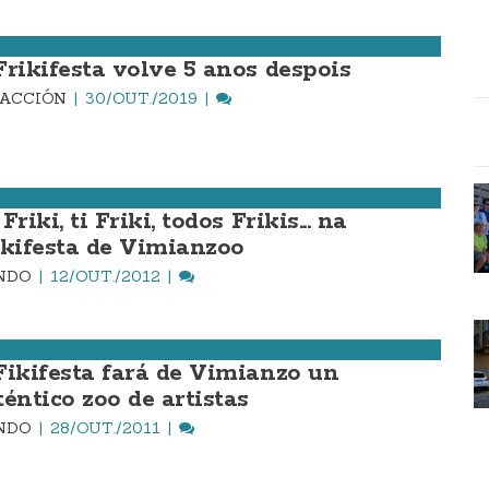
Frikifesta volve 5 anos despois
DACCIÓN
30/OUT./2019
Friki, ti Friki, todos Frikis... na
ikifesta de Vimianzoo
INDO
12/OUT./2012
Fikifesta fará de Vimianzo un
téntico zoo de artistas
INDO
28/OUT./2011