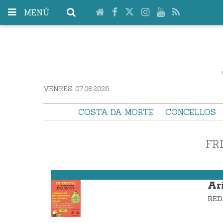
MENÚ
VENRES. 07.08.2026
COSTA DA MORTE
CONCELLOS
FR
Vimianzo
Ar
RE