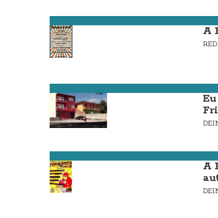
Vimianzo
A 
RE
Vimianzo
Eu 
Fr
DE
Vimianzo
A 
au
DE