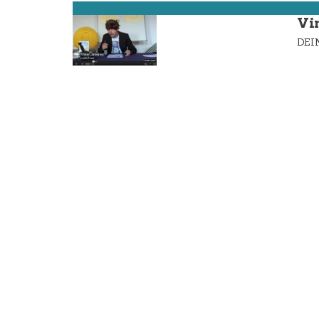
Vimianzo
Vi
DE