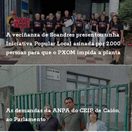
A veciñanza de Soandres presentou unha
Iniciativa Popular Local asinada por 2.000
persoas para que o PXOM impida a planta
de biogás
As demandas da ANPA do CEIP de Caión,
ao Parlamento