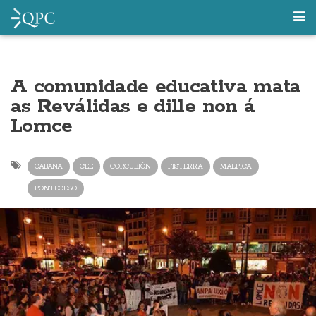
A comunidade educativa mata
as Reválidas e dille non á
Lomce
CABANA
CEE
CORCUBIÓN
FISTERRA
MALPICA
PONTECESO