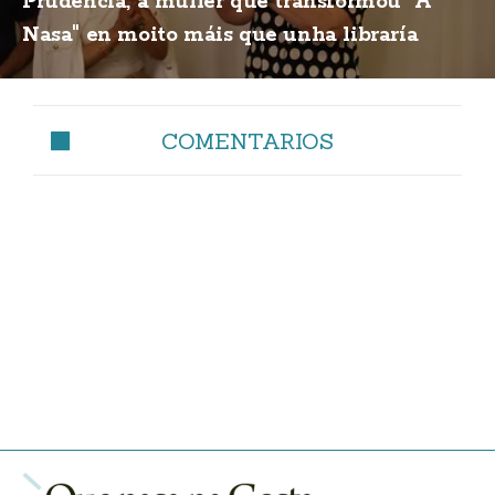
Prudencia, a muller que transformou "A
Nasa" en moito máis que unha libraría
COMENTARIOS