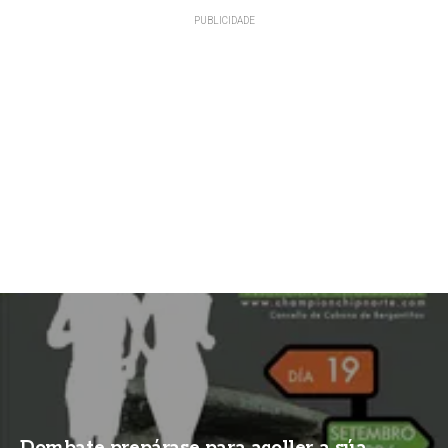
Dombate prepárase para acoller a súa