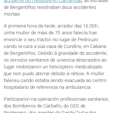
accidente do mediodía en Camariñas
, as estradas
de Bergantiños rexistraban dous accidentes
mortais.
A primeira hora da tarde, arredor das 16:30h,
unha muller de máis de 70 anos falecía tras
envorcar o seu tractor no lugar de Pedrouzo
cando ía cara a súa casa de Cundíns, en Cabana
de Bergantiños. Debido á gravidade do accidente,
os servizos sanitarios de urxencia desprazdos ao
lugar mobilizaron un helicóptero medicalizado
que non puido aterrar debido á néboa. A muller
faleceu cando estaba sendo evacuada ao centro
hospitalario de referencia na ambulancia.
Participaron na operación profesionais sanitarios,
dos Bombeiros de Carballo, do GES de
Ponteceso, dos axentes da Garda Civil e dos