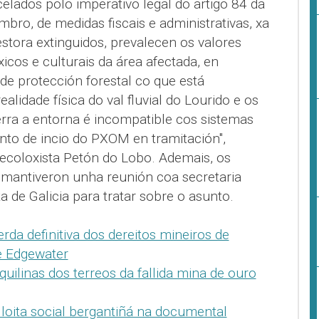
elados polo imperativo legal do artigo 84 da
bro, de medidas fiscais e administrativas, xa
estora extinguidos, prevalecen os valores
xicos e culturais da área afectada, en
de protección forestal co que está
ealidade física do val fluvial do Lourido e os
erra a entorna é incompatible cos sistemas
nto de incio do PXOM en tramitación",
 ecoloxista Petón do Lobo. Ademais, os
 mantiveron unha reunión coa secretaria
 de Galicia para tratar sobre o asunto.
rda definitiva dos dereitos mineiros de
e Edgewater
quilinas dos terreos da fallida mina de ouro
 loita social bergantiñá na documental