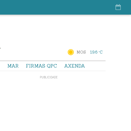
MOS
19.6 °C
S
MAR
FIRMAS QPC
AXENDA