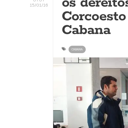
os dereito
15/01/16
Corcoest
Cabana
CABANA