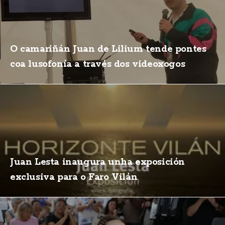
O camariñán Juan de Lilium tende pontes
coa lusofonía a través dos videoxogos
Juan Lesta inaugura unha exposición
exclusiva para o Faro Vilán