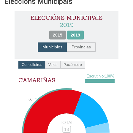
Eleccións Municipais
ELECCIÓNS MUNICIPAIS
2019
2015
2019
Municipios
Provincias
Concelleiros
Votos
Pactómetro
Escrutinio:
100
%
CAMARIÑAS
(7)
TOTAL
13