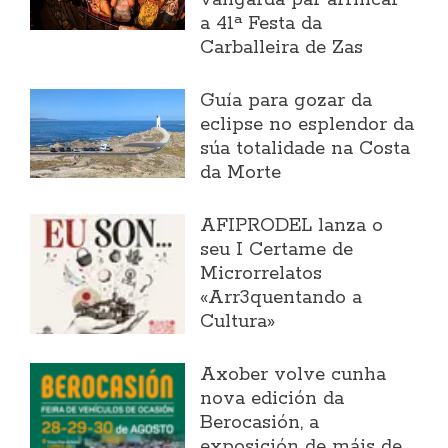
vangarda par arrincar
a 41ª Festa da
Carballeira de Zas
Guía para gozar da
eclipse no esplendor da
súa totalidade na Costa
da Morte
AFIPRODEL lanza o
seu I Certame de
Microrrelatos
«Arr3quentando a
Cultura»
Axober volve cunha
nova edición da
Berocasión, a
exposición de máis de