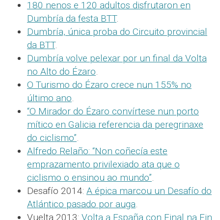
180 nenos e 120 adultos disfrutaron en
Dumbría da festa BTT
.
Dumbría, única proba do Circuito provincial
da BTT
.
Dumbría volve pelexar por un final da Volta
no Alto do Ézaro
.
O Turismo do Ézaro crece nun 155% no
último ano
.
“O Mirador do Ézaro convírtese nun porto
mítico en Galicia referencia da peregrinaxe
do ciclismo”
.
Alfredo Relaño: “Non coñecía este
emprazamento privilexiado ata que o
ciclismo o ensinou ao mundo”
.
Desafío 2014:
A épica marcou un Desafío do
Atlántico pasado por auga
.
Vuelta 2013:
Volta a España con Final na Fin