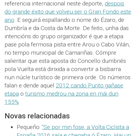
referencia internacional neste deporte,
despois
do grande éxito que volveu ser o Gran Fondo este
ano
. E seguirá espallando o nome do Ézaro, de
Dumbría e da Costa da Morte. De feito, unha das
intencións do grupo organizador é que a etapa
pase pola fermosa pista entre Arou o Cabo Vilán,
no tempo municipal de Camariñas. Cómpre
salientar que esta aposta do Concello dumbriés
pola Vuelta está dirixida a convertir a bisbarra
nun núcle turístico de primeira orde. Os números
falan e dende aquel
2012 cando Purito gañase
etapa
o
turismo medrou na zona en mái dun
155%
.
Novas relacionadas
Pequeño:
“Se por min fose, a Volta Ciclista a
España 2016 saía e chegaba ó Ézaro. Hai un