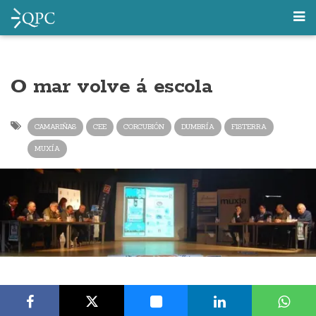
O mar volve á escola
CAMARIÑAS
CEE
CORCUBIÓN
DUMBRÍA
FISTERRA
MUXÍA