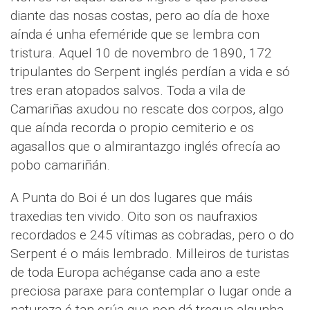
diante das nosas costas, pero ao día de hoxe
aínda é unha efeméride que se lembra con
tristura. Aquel 10 de novembro de 1890, 172
tripulantes do Serpent inglés perdían a vida e só
tres eran atopados salvos. Toda a vila de
Camariñas axudou no rescate dos corpos, algo
que aínda recorda o propio cemiterio e os
agasallos que o almirantazgo inglés ofrecía ao
pobo camariñán.
A Punta do Boi é un dos lugares que máis
traxedias ten vivido. Oito son os naufraxios
recordados e 245 vítimas as cobradas, pero o do
Serpent é o máis lembrado. Milleiros de turistas
de toda Europa achéganse cada ano a este
preciosa paraxe para contemplar o lugar onde a
natureza é tan crúa que non dá tregua algunha.