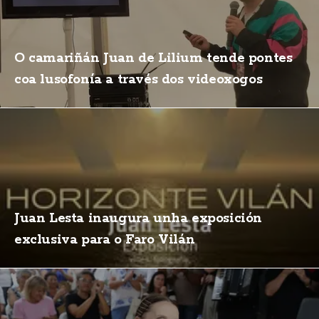
O camariñán Juan de Lilium tende pontes
coa lusofonía a través dos videoxogos
Juan Lesta inaugura unha exposición
exclusiva para o Faro Vilán