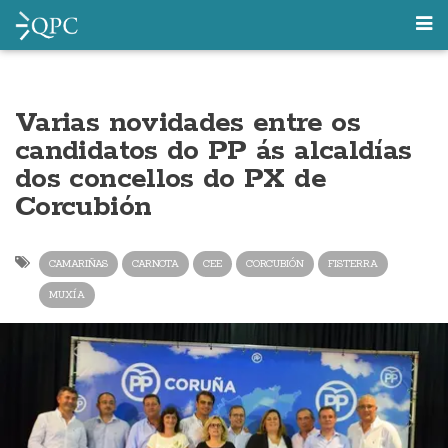
Varias novidades entre os
candidatos do PP ás alcaldías
dos concellos do PX de
Corcubión
CAMARIÑAS
CARNOTA
CEE
CORCUBIÓN
FISTERRA
MUXÍA