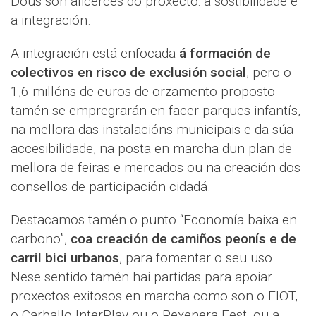
Dous son alicerces do proxecto: a sostibilidade e
a integración.
A integración está enfocada
á formación de
colectivos en risco de exclusión social
, pero o
1,6 millóns de euros de orzamento proposto
tamén se empregrarán en facer parques infantís,
na mellora das instalacións municipais e da súa
accesibilidade, na posta en marcha dun plan de
mellora de feiras e mercados ou na creación dos
consellos de participación cidadá.
Destacamos tamén o punto “Economía baixa en
carbono”,
coa creación de camiños peonís e de
carril bici urbanos
, para fomentar o seu uso.
Nese sentido tamén hai partidas para apoiar
proxectos exitosos en marcha como son o FIOT,
o Carballo InterPlay ou o Rexenera Fest, ou a