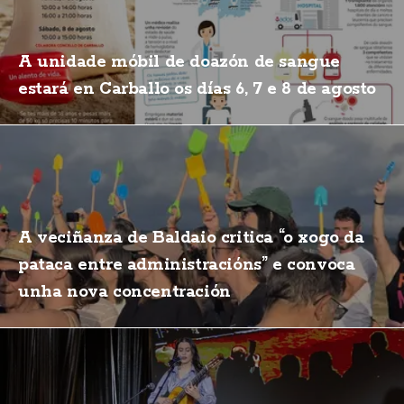
A unidade móbil de doazón de sangue
estará en Carballo os días 6, 7 e 8 de agosto
A veciñanza de Baldaio critica “o xogo da
pataca entre administracións” e convoca
unha nova concentración