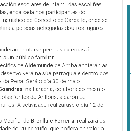
acción escolares de infantil das escoliñas
elas, encaixada nos participantes do
ingüístico do Concello de Carballo, onde se
tiñá a persoas achegadas doutros lugares
poderán anotarse persoas externas á
 a un público familiar.
Veciños de
Aldemunde
de Arriba anotarán ás
e desenvolverá na súa parroquia e dentro dos
a da Pena. Será o día 30 de maio.
Soandres
, na Laracha, colaborá do mesmo
 polas fontes do Anllóns, a carón do
iños. A actividade realizarase o día 12 de
vo Veciñal de
Brenlla e Ferreira
, realizará os
dade do 20 de xuño, que poñerá en valor a