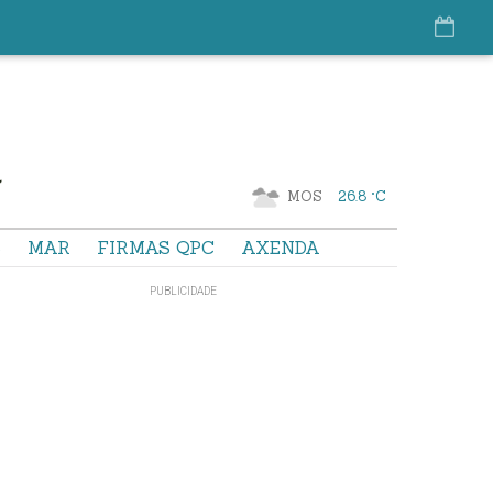
MOS
26.8 °C
S
MAR
FIRMAS QPC
AXENDA