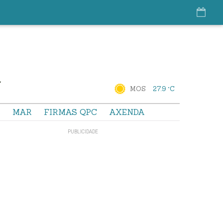
MOS
27.9 °C
S
MAR
FIRMAS QPC
AXENDA