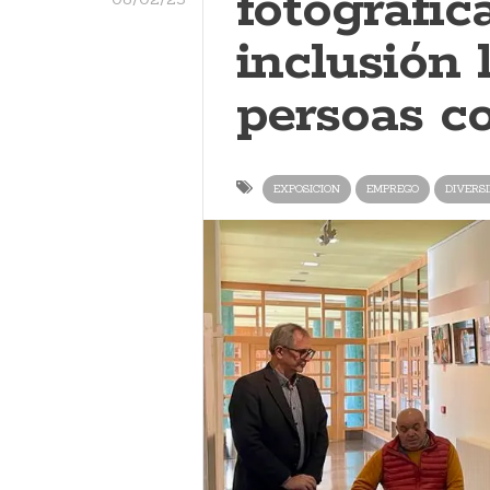
fotográfic
inclusión 
persoas c
EXPOSICION
EMPREGO
DIVERS