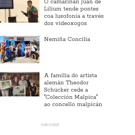
O camariñán Juan de
Lilium tende pontes
coa lusofonía a través
dos videoxogos
Nemiña Concilia
A familia do artista
alemán Theodor
Schücker cede a
"Colección Malpica"
ao concello malpicán