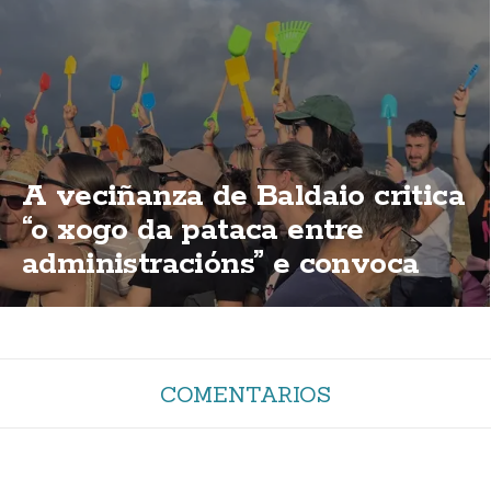
A veciñanza de Baldaio critica
“o xogo da pataca entre
administracións” e convoca
unha nova concentración
COMENTARIOS