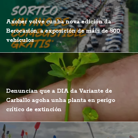
Axober volve cunha nova edición da
Berocasión, a exposición de máis de 500
vehículos
Denuncian que a DIA da Variante de
Carballo agoha unha planta en perigo
crítico de extinción