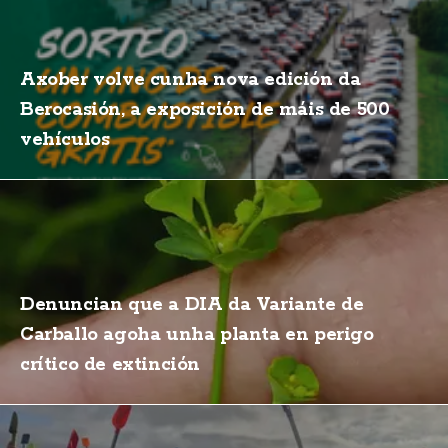
Axober volve cunha nova edición da
Berocasión, a exposición de máis de 500
vehículos
Denuncian que a DIA da Variante de
Carballo agoha unha planta en perigo
crítico de extinción