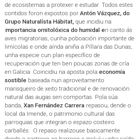
de ecosistemas a protexer e estudar. Todos estes
contidos foron expostos por
Antón Vázquez, do
Grupo Naturalísta Hábitat,
que incidiu na
i
mportancia ornitolóxica do humidal e
n canto ás
aves migratorias, cunha poboación importante de
limícolas e onde aínda aniña a Píllara das Dunas,
unha especie cun plan específico de
recuperación que ten ben poucas zonas de cría
en Galicia. Coincidiu na aposta pola
economía
sostible
baseada nun aproveitamento
marisqueiro de xeito tradicional e de renovación
natural das augas sen comportas. Pola súa
banda,
Xan Fernández Carrera
repasou, dende o
local da Imende, o patrimonio cultural das
parroquias que integran o espazo costeiro
carballés. O repaso realizouse basicamente
dende o castrexo ao barroco e incluíu unha saída