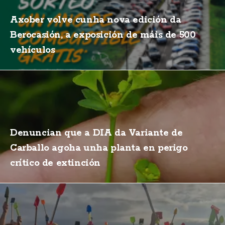
Axober volve cunha nova edición da
Berocasión, a exposición de máis de 500
vehículos
Denuncian que a DIA da Variante de
Carballo agoha unha planta en perigo
crítico de extinción