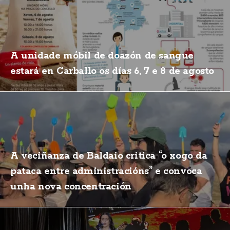
A unidade móbil de doazón de sangue
estará en Carballo os días 6, 7 e 8 de agosto
A veciñanza de Baldaio critica “o xogo da
pataca entre administracións” e convoca
unha nova concentración