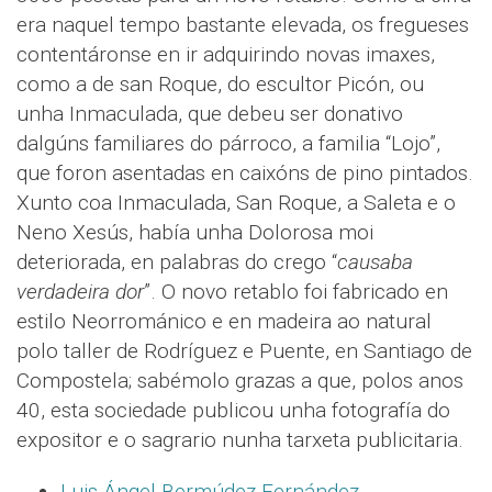
era naquel tempo bastante elevada, os fregueses
contentáronse en ir adquirindo novas imaxes,
como a de san Roque, do escultor Picón, ou
unha Inmaculada, que debeu ser donativo
dalgúns familiares do párroco, a familia “Lojo”,
que foron asentadas en caixóns de pino pintados.
Xunto coa Inmaculada, San Roque, a Saleta e o
Neno Xesús, había unha Dolorosa moi
deteriorada, en palabras do crego “
causaba
verdadeira dor
”. O novo retablo foi fabricado en
estilo Neorrománico e en madeira ao natural
polo taller de Rodríguez e Puente, en Santiago de
Compostela; sabémolo grazas a que, polos anos
40, esta sociedade publicou unha fotografía do
expositor e o sagrario nunha tarxeta publicitaria.
Luis Ángel Bermúdez Fernández
.