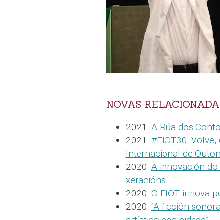
NOVAS RELACIONADA
2021:
A Rúa dos Conto
2021:
#FIOT30: Volve, 
Internacional de Outon
2020:
A innovación do
xeracións
.
2020:
O FIOT innova p
2020:
“A ficción sonora
artístico coa cidade”
.