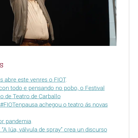
S
s abre este venres o FIOT
.
con todo e pensando no pobo, o Festival
o de Teatro de Carballo
 #FIOTenpausa achegou o teatro ás novas
or pandemia
.
 “A lúa, válvula de spray” crea un discurso