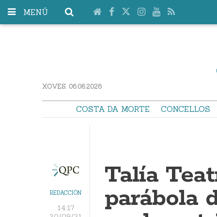
MENÚ
XOVES. 06.08.2026
COSTA DA MORTE
CONCELLOS
Talía Teat
parábola 
REDACCIÓN
14:17
30/09/21