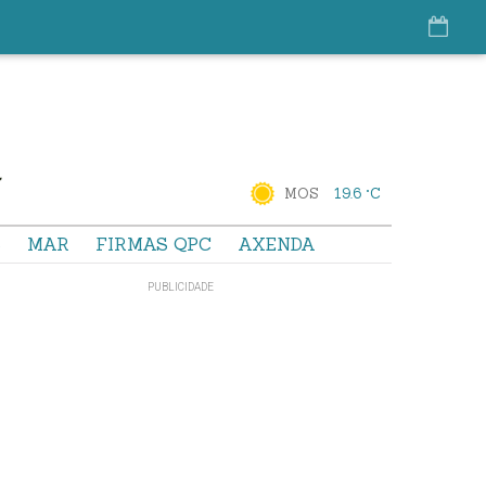
MOS
19.6 °C
S
MAR
FIRMAS QPC
AXENDA