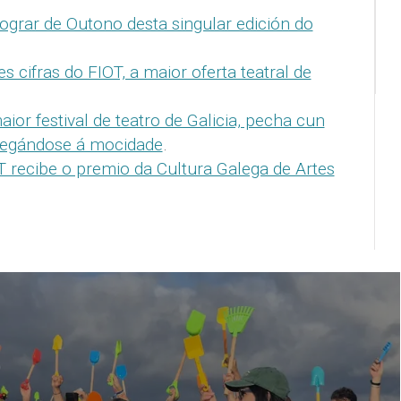
ograr de Outono desta singular edición do
s cifras do FIOT, a maior oferta teatral de
aior festival de teatro de Galicia, pecha cun
egándose á mocidade
.
T recibe o premio da Cultura Galega de Artes