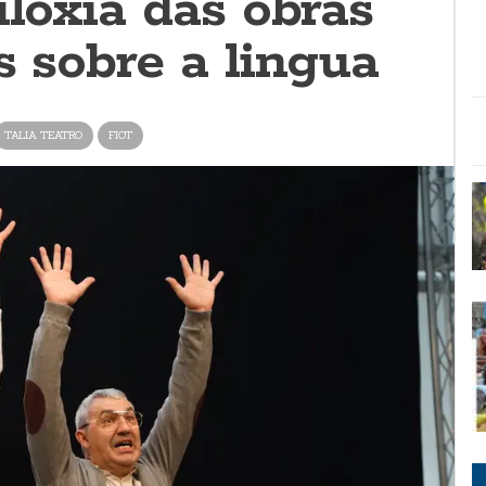
iloxía das obras
s sobre a lingua
TALIA TEATRO
FIOT