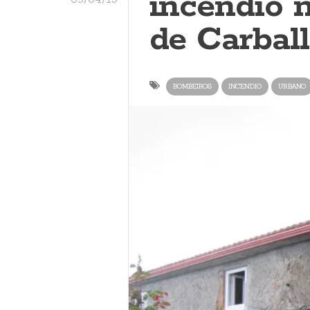
incendio 
de Carbal
BOMBEIROS
INCENDIO
URBANO