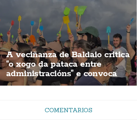
A veciñanza de Baldaio critica
“o xogo da pataca entre
administracións” e convoca
unha nova concentración
COMENTARIOS