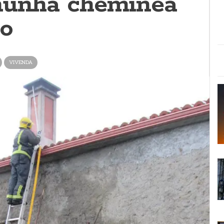
nunha cheminea
lo
VIVENDA