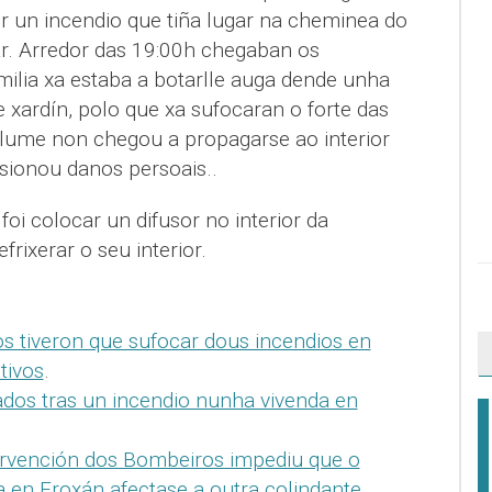
r un incendio que tiña lugar na cheminea do
ar. Arredor das 19:00h chegaban os
milia xa estaba a botarlle auga dende unha
xardín, polo que xa sufocaran o forte das
o lume non chegou a propagarse ao interior
sionou danos persoais..
i colocar un difusor no interior da
frixerar o seu interior.
s tiveron que sufocar dous incendios en
tivos
.
dos tras un incendio nunha vivenda en
ervención dos Bombeiros impediu que o
 en Froxán afectase a outra colindante
.