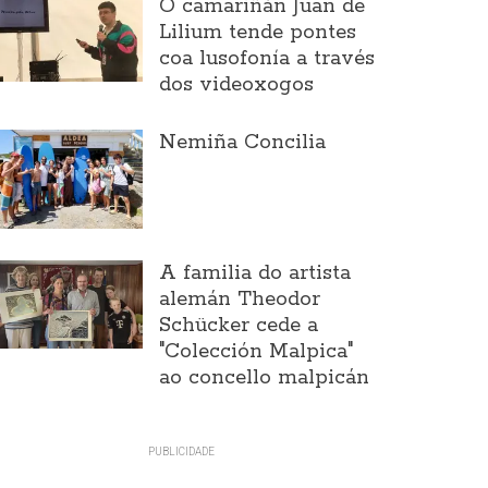
O camariñán Juan de
Lilium tende pontes
coa lusofonía a través
dos videoxogos
Nemiña Concilia
A familia do artista
alemán Theodor
Schücker cede a
"Colección Malpica"
ao concello malpicán