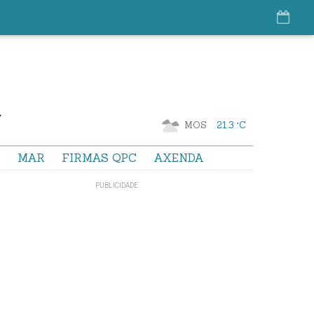
MOS
21.3 °C
S
MAR
FIRMAS QPC
AXENDA