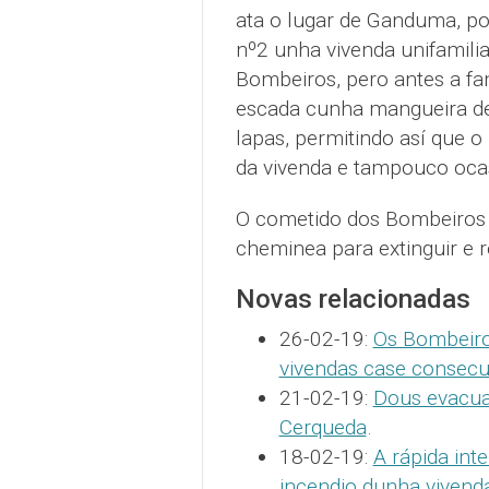
ata o lugar de Ganduma, po
nº2 unha vivenda unifamili
Bombeiros, pero antes a fa
escada cunha mangueira de 
lapas, permitindo así que 
da vivenda e tampouco oca
O cometido dos Bombeiros fo
cheminea para extinguir e re
Novas relacionadas
26-02-19:
Os Bombeiro
vivendas case consecu
21-02-19:
Dous evacua
Cerqueda
.
18-02-19:
A rápida int
incendio dunha vivenda