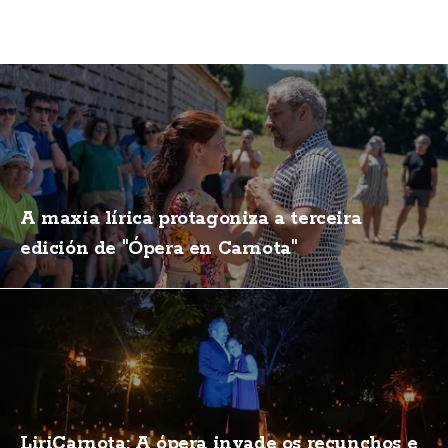
A maxia lírica protagoniza a terceira
edición de "Ópera en Carnota"
LiriCarnota: A ópera invade os recunchos e