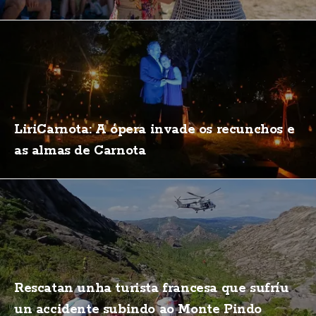
LiriCarnota: A ópera invade os recunchos e
as almas de Carnota
Rescatan unha turista francesa que sufríu
un accidente subindo ao Monte Pindo