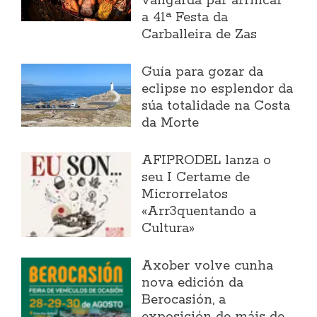
vangarda par arrincar
a 41ª Festa da
Carballeira de Zas
Guía para gozar da
eclipse no esplendor da
súa totalidade na Costa
da Morte
AFIPRODEL lanza o
seu I Certame de
Microrrelatos
«Arr3quentando a
Cultura»
Axober volve cunha
nova edición da
Berocasión, a