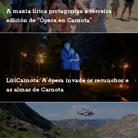
A maxia lírica protagoniza a terceira
edición de "Ópera en Carnota"
LiriCarnota: A ópera invade os recunchos e
as almas de Carnota