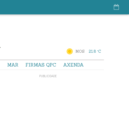
MOS
21.8 °C
S
MAR
FIRMAS QPC
AXENDA