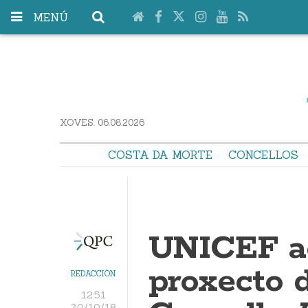
MENÚ
XOVES. 06.08.2026
COSTA DA MORTE
CONCELLOS
UNICEF ac
proxecto 
REDACCIÓN
12:51
30/10/18