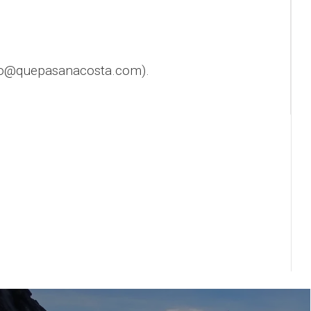
fo@quepasanacosta.com).