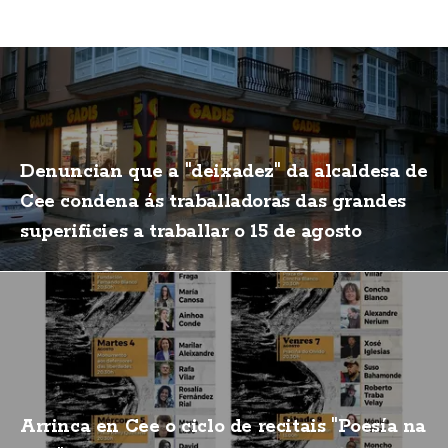
Denuncian que a "deixadez" da alcaldesa de
Cee condena ás traballadoras das grandes
superificies a traballar o 15 de agosto
Arrinca en Cee o ciclo de recitais "Poesía na