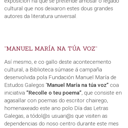
exposición na que se pretende amosar o legado
cultural que nos deixaron estes dous grandes
autores da literatura universal.
”MANUEL MARÍA NA TÚA VOZ”
Así mesmo, e co gallo deste acontecemento
cultural, a Biblioteca súmase á campaña
desenvolvida pola Fundación Manuel María de
Estudos Galegos “
Manuel María na túa voz”
coa
iniciativa
“Recolle o teu poema”
, que consiste en
agasallar con poemas do escritor chairego,
homenaxeado este ano polo Día das Letras
Galegas, a tódol@s usuari@s que visiten as
dependencias do noso centro durante este mes