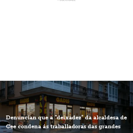
Denuncian que a "deixadez" da alcaldesa de
Cee condena ás traballadoras das grandes