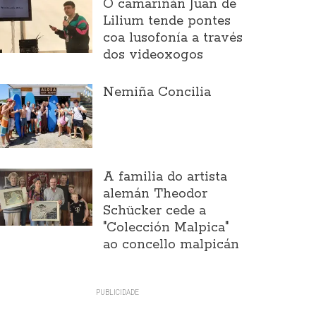
O camariñán Juan de
Lilium tende pontes
coa lusofonía a través
dos videoxogos
Nemiña Concilia
A familia do artista
alemán Theodor
Schücker cede a
"Colección Malpica"
ao concello malpicán