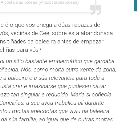
. A costa das baleas (@acostadasbaleas)
ue é o que vos chega a dúas rapazas de
s, veciñas de Cee, sobre esta abandonada
ns tiñades da baleeira antes de empezar
eliñas para vós?
oi un sitio bastante emblemático que gardaba
coñecida. Nós, como moita outra xente da zona,
a baleeira e a súa relevancia para toda a
usta crer e imaxinarse que puidesen cazar
zo tan singular e reducido. María si coñecía
aneliñas, a súa avoa traballou alí durante
ntou moitas anécdotas que viviu na baleeira.
 da súa familia, ao igual que de outras moitas