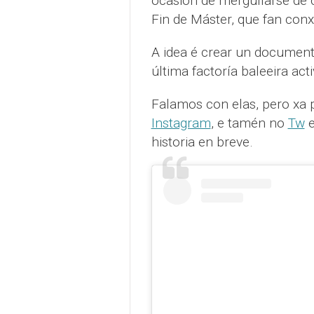
ocasión de mergullarse de c
Fin de Máster, que fan con
A idea é crear un documenta
última factoría baleeira act
Falamos con elas, pero xa
Instagram
, e tamén no
Tw
historia en breve.