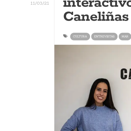
interactiv
11/03/21
Caneliñas
CULTURA
ENTREVISTAS
MAR