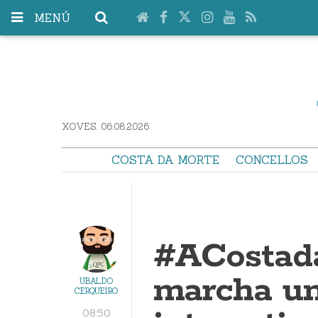
MENÚ
XOVES. 06.08.2026
COSTA DA MORTE
CONCELLOS
#ACostada
marcha u
UBALDO
CERQUEIRO
08:50