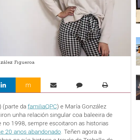
nzález Figueroa
m
) (parte da
familiaQPC
) e María González
ron unha relación singular coa baleeira de
 no 1998, sempre escoitaron as historias
se 20 anos abandonado
. Teñen agora a