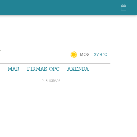
MOS
27.9 °C
S
MAR
FIRMAS QPC
AXENDA