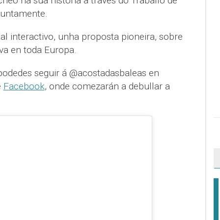
heo na súa historia a través do Traballo de
xuntamente.
l interactivo, unha proposta pioneira, sobre
iva en toda Europa.
 podedes seguir á @acostadasbaleas en
e
Facebook
, onde comezarán a debullar a