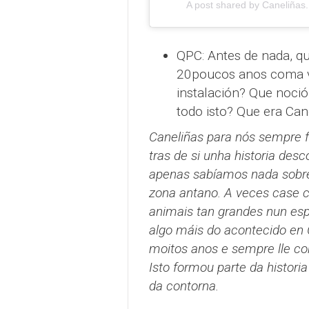
A post shared by Caneliñas
QPC: Antes de nada, q
20poucos anos coma vó
instalación? Que noció
todo isto? Que era Can
Caneliñas para nós sempre f
tras de si unha historia des
apenas sabíamos nada sobre 
zona antano. A veces case c
animais tan grandes nun espa
algo máis do acontecido en C
moitos anos e sempre lle co
Isto formou parte da historia
da contorna.