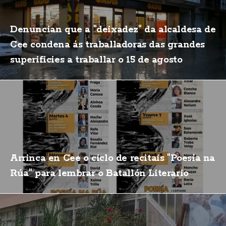
Denuncian que a "deixadez" da alcaldesa de
Cee condena ás traballadoras das grandes
superificies a traballar o 15 de agosto
Arrinca en Cee o ciclo de recitais "Poesía na
Rúa" para lembrar o Batallón Literario