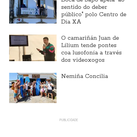
Boca de Sapo apela "ao
sentido do deber
público" polo Centro de
Día XA
O camariñán Juan de
Lilium tende pontes
coa lusofonía a través
dos videoxogos
Nemiña Concilia