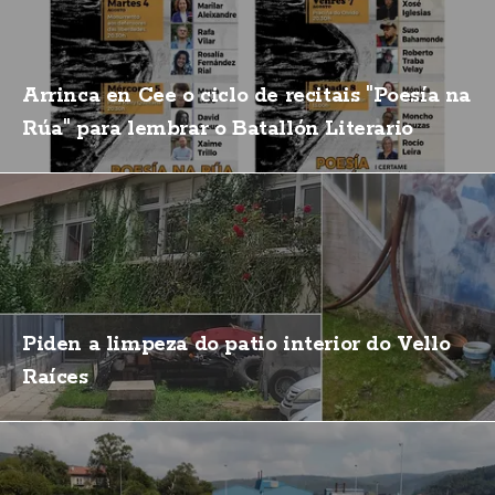
Arrinca en Cee o ciclo de recitais "Poesía na
Rúa" para lembrar o Batallón Literario
Piden a limpeza do patio interior do Vello
Raíces