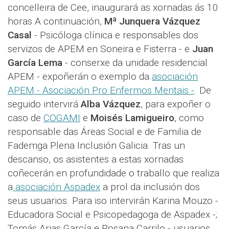
concelleira de Cee, inaugurará as xornadas ás 10
horas A continuación,
Mª Junquera Vázquez
Casal
- Psicóloga clínica e responsables dos
servizos de APEM en Soneira e Fisterra - e
Juan
García Lema
- conserxe da unidade residencial
APEM - expoñerán o exemplo da
asociación
APEM - Asociación Pro Enfermos Mentais -
. De
seguido intervirá
Alba Vázquez
, para expoñer o
caso de
COGAMI
e
Moisés Lamigueiro
, como
responsable das Áreas Social e de Familia de
Fademga Plena Inclusión Galicia. Tras un
descanso, os asistentes a estas xornadas
coñecerán en profundidade o traballo que realiza
a
asociación Aspadex
a prol da inclusión dos
seus usuarios. Para iso intervirán Karina Mouzo -
Educadora Social e Psicopedagoga de Aspadex -;
Tomás Arias García e Rosana Carrilo - usuarios